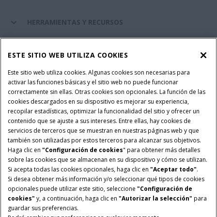
HERRAMIENTAS Y RECURSOS
RECAMBIOS Y SERVICIOS
ESTE SITIO WEB UTILIZA COOKIES
Este sitio web utiliza cookies. Algunas cookies son necesarias para
activar las funciones básicas y el sitio web no puede funcionar
SOBRE CASE IH
correctamente sin ellas. Otras cookies son opcionales. La función de las
cookies descargados en su dispositivo es mejorar su experiencia,
recopilar estadísticas, optimizar la funcionalidad del sitio y ofrecer un
contenido que se ajuste a sus intereses. Entre ellas, hay cookies de
Términos y condiciones
Aviso de privacidad
Aviso legal
servicios de terceros que se muestran en nuestras páginas web y que
también son utilizadas por estos terceros para alcanzar sus objetivos.
Configuración de cookies
Telematics aviso de privacidad
Haga clic en
"Configuración de cookies
" para obtener más detalles
sobre las cookies que se almacenan en su dispositivo y cómo se utilizan.
© 2026 CNH Industrial America LLC. All Rights Reserved. Case IH is a
Si acepta todas las cookies opcionales, haga clic en
"Aceptar todo"
.
trademark of CNH Industrial America LLC.
Si desea obtener más información y/o seleccionar qué tipos de cookies
opcionales puede utilizar este sitio, seleccione
"Configuración de
cookies"
y, a continuación, haga clic en
"Autorizar la selección"
para
guardar sus preferencias.