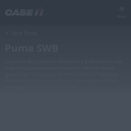
Menu
Vista general
Características
Catálogo
Serie Puma
Puma SWB
Una serie de tractores eficientes y polivalentes con
la potencia justa para cultivos en hilera y tareas
ganaderas: la nueva serie Puma combina fiabilidad,
durabilidad y bajo consumo; en una palabra, Puma:
productividad día tras día total.