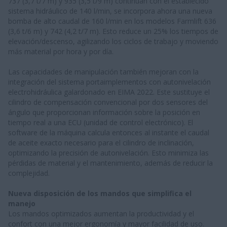
737 (3,7 t/7 m) y 935 (3,5 t/9 m) continúan con el establecido
sistema hidráulico de 140 l/min, se incorpora ahora una nueva
bomba de alto caudal de 160 l/min en los modelos Farmlift 636
(3,6 t/6 m) y 742 (4,2 t/7 m). Esto reduce un 25% los tiempos de
elevación/descenso, agilizando los ciclos de trabajo y moviendo
más material por hora y por día.
Las capacidades de manipulación también mejoran con la
integración del sistema portaimplementos con autonivelación
electrohidráulica galardonado en EIMA 2022. Este sustituye el
cilindro de compensación convencional por dos sensores del
ángulo que proporcionan información sobre la posición en
tiempo real a una ECU (unidad de control electrónico). El
software de la máquina calcula entonces al instante el caudal
de aceite exacto necesario para el cilindro de inclinación,
optimizando la precisión de autonivelación. Esto minimiza las
pérdidas de material y el mantenimiento, además de reducir la
complejidad.
Nueva disposición de los mandos que simplifica el
manejo
Los mandos optimizados aumentan la productividad y el
confort con una mejor ergonomía y mayor facilidad de uso.