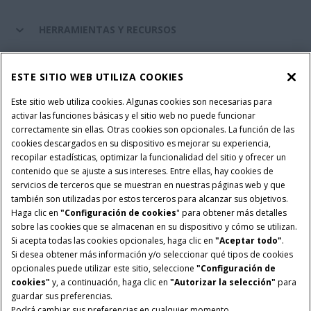
HERRAMIENTAS Y RECURSOS
RECAMBIOS Y SERVICIOS
ESTE SITIO WEB UTILIZA COOKIES
Este sitio web utiliza cookies. Algunas cookies son necesarias para
activar las funciones básicas y el sitio web no puede funcionar
SOBRE CASE IH
correctamente sin ellas. Otras cookies son opcionales. La función de las
cookies descargados en su dispositivo es mejorar su experiencia,
recopilar estadísticas, optimizar la funcionalidad del sitio y ofrecer un
contenido que se ajuste a sus intereses. Entre ellas, hay cookies de
Términos y condiciones
Aviso de privacidad
Aviso legal
servicios de terceros que se muestran en nuestras páginas web y que
también son utilizadas por estos terceros para alcanzar sus objetivos.
Configuración de cookies
Telematics aviso de privacidad
Haga clic en
"Configuración de cookies
" para obtener más detalles
sobre las cookies que se almacenan en su dispositivo y cómo se utilizan.
© 2026 CNH Industrial America LLC. All Rights Reserved. Case IH is a
Si acepta todas las cookies opcionales, haga clic en
"Aceptar todo"
.
trademark of CNH Industrial America LLC.
Si desea obtener más información y/o seleccionar qué tipos de cookies
opcionales puede utilizar este sitio, seleccione
"Configuración de
cookies"
y, a continuación, haga clic en
"Autorizar la selección"
para
guardar sus preferencias.
Podrá cambiar sus preferencias en cualquier momento.