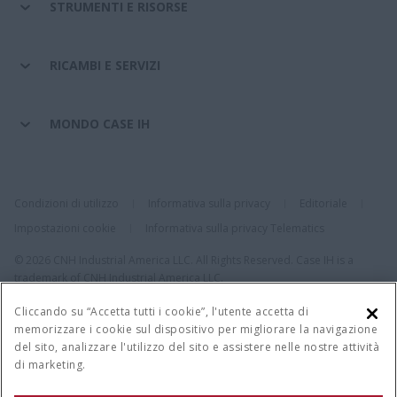
STRUMENTI E RISORSE
RICAMBI E SERVIZI
MONDO CASE IH
Condizioni di utilizzo
Informativa sulla privacy
Editoriale
Impostazioni cookie
Informativa sulla privacy Telematics
© 2026 CNH Industrial America LLC. All Rights Reserved. Case IH is a
trademark of CNH Industrial America LLC.
Cliccando su “Accetta tutti i cookie”, l'utente accetta di
memorizzare i cookie sul dispositivo per migliorare la navigazione
del sito, analizzare l'utilizzo del sito e assistere nelle nostre attività
di marketing.