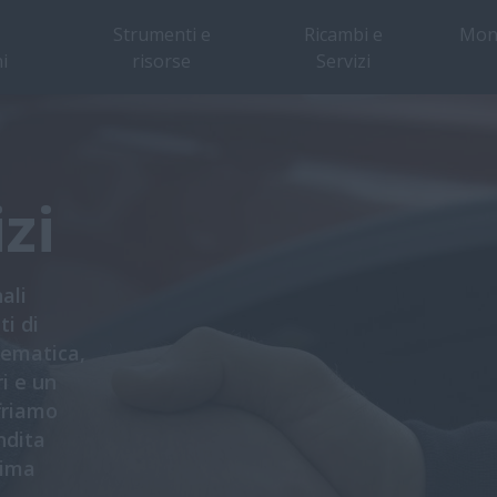
Strumenti e
Ricambi e
Mon
i
risorse
Servizi
zi
ali
i di
tematica,
i e un
friamo
ndita
sima