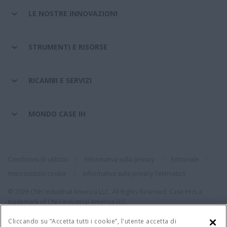
LE NOSTRE INNOVAZIONI
STRUMENTI E RISORSE
RICAMBI E SERVIZI
MONDO CASE IH
Condizioni di utilizzo
Informativa sulla privacy
Editoriale
Impostazioni cookie
Informativa sulla privacy Telematics
© 2026 CNH Industrial America LLC. All Rights Reserved. Case IH is a
trademark of CNH Industrial America LLC.
Cliccando su “Accetta tutti i cookie”, l'utente accetta di