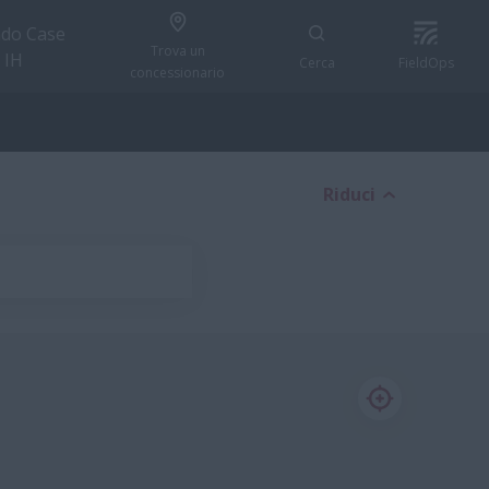
do Case
Trova un
IH
Cerca
FieldOps
concessionario
Riduci