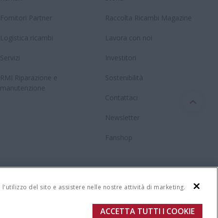
Fornitori Partner
Raccolta Ricambi Magazine
Logistica ricambi
Lavora con noi
Servizi
Investitori
RMI Riparazione e
Sostenibilità
manutenzione
Contattaci
Newsletter
Fanshop
'utilizzo del sito e assistere nelle nostre attività di marketing.
ACCETTA TUTTI I COOKIE