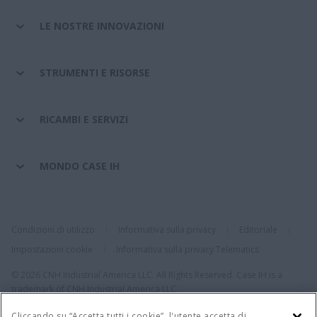
LE NOSTRE INNOVAZIONI
STRUMENTI E RISORSE
RICAMBI E SERVIZI
MONDO CASE IH
Condizioni di utilizzo
Informativa sulla privacy
Editoriale
Impostazioni cookie
Informativa sulla privacy Telematics
© 2026 CNH Industrial America LLC. All Rights Reserved. Case IH is a
trademark of CNH Industrial America LLC.
Cliccando su “Accetta tutti i cookie”, l'utente accetta di