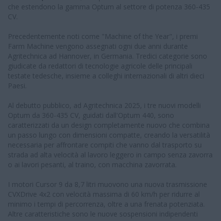
che estendono la gamma Optum al settore di potenza 360-435
CV.
Precedentemente noti come "Machine of the Year", i premi
Farm Machine vengono assegnati ogni due anni durante
Agritechnica ad Hannover, in Germania. Tredici categorie sono
giudicate da redattori di tecnologie agricole delle principali
testate tedesche, insieme a colleghi internazionali di altri dieci
Paesi.
Al debutto pubblico, ad Agritechnica 2025, i tre nuovi modelli
Optum da 360-435 CV, guidati dall'Optum 440, sono
caratterizzati da un design completamente nuovo che combina
un passo lungo con dimensioni compatte, creando la versatilità
necessaria per affrontare compiti che vanno dal trasporto su
strada ad alta velocità al lavoro leggero in campo senza zavorra
o ai lavori pesanti, al traino, con macchina zavorrata.
I motori Cursor 9 da 8,7 litri muovono una nuova trasmissione
CVXDrive 4x2 con velocità massima di 60 km/h per ridurre al
minimo i tempi di percorrenza, oltre a una frenata potenziata.
Altre caratteristiche sono le nuove sospensioni indipendenti