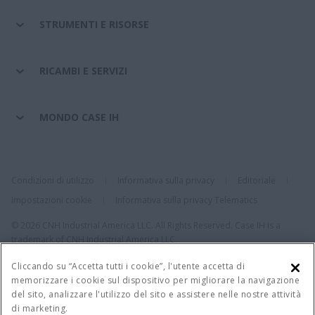
STRUMENTI E RISORSE
RICAMBI E SERVIZI
MONDO CASE IH
Condizioni di utilizzo
Informativa sulla privacy
Editoriale
Impostazioni cookie
Informativa sulla privacy Telematics
© 2026 CNH Industrial America LLC. All Rights Reserved. Case IH is a
trademark of CNH Industrial America LLC.
Cliccando su “Accetta tutti i cookie”, l'utente accetta di
memorizzare i cookie sul dispositivo per migliorare la navigazione
del sito, analizzare l'utilizzo del sito e assistere nelle nostre attività
di marketing.