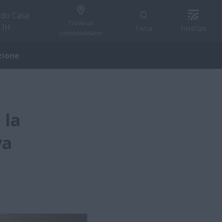
do Case
Trova un
IH
Cerca
FieldOps
concessionario
zione
 la
va