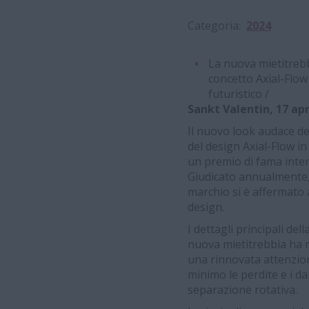
Categoria
2024
La nuova mietitrebb
concetto Axial-Flow 
futuristico /
Sankt Valentin, 17 apr
Il nuovo look audace de
del design Axial-Flow i
un premio di fama inter
Giudicato annualmente, 
marchio si è affermato a
design.
I dettagli principali del
nuova mietitrebbia ha r
una rinnovata attenzion
minimo le perdite e i da
separazione rotativa.