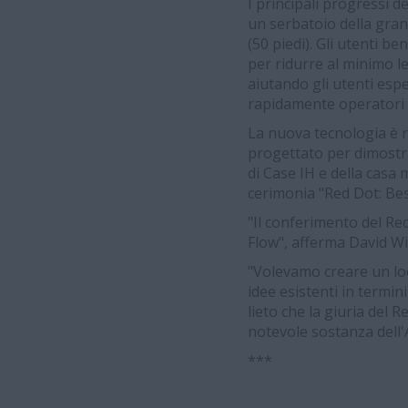
I principali progressi 
un serbatoio della granel
(50 piedi). Gli utenti b
per ridurre al minimo le
aiutando gli utenti espe
rapidamente operatori es
La nuova tecnologia è r
progettato per dimostrar
di Case IH e della casa
cerimonia "Red Dot: Best
"Il conferimento del Re
Flow", afferma David Wil
"Volevamo creare un lo
idee esistenti in termi
lieto che la giuria del R
notevole sostanza dell'A
***