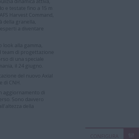
ulizia dinamica attiva,
ndo e testate fino a 15 m
i l'AFS Harvest Command,
 della granella,
nesperti a diventare
vo look alla gamma,
Il team di progettazione
rso di una speciale
mania, il 24 giugno.
tazione del nuovo Axial
re di CNH.
un aggiornamento di
verso. Sono davvero
ll'altezza della
CON