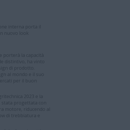
ne interna porta il
 un nuovo look
e porterà la capacità
 distintivo, ha vinto
ign di prodotto.
gn al mondo e il suo
ercati per il buon
Agritechnica 2023 e la
È stata progettata con
ra motore, riducendo al
low di trebbiatura e