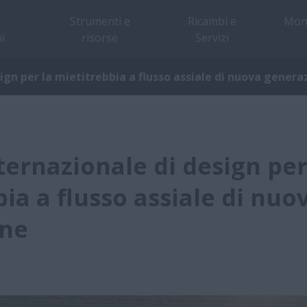
Strumenti e
Ricambi e
Mon
i
risorse
Servizi
ign per la mietitrebbia a flusso assiale di nuova genera
ernazionale di design per
ia a flusso assiale di nuo
one