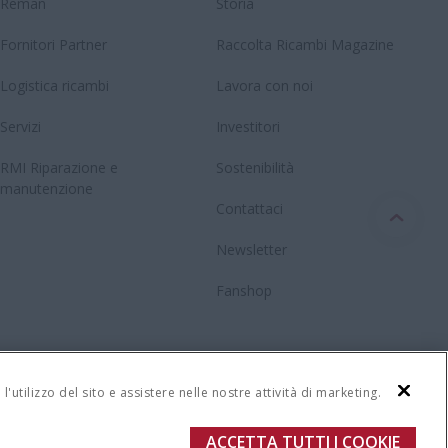
Reman
Storia
Fornitori Partner
Raccolta Ricambi Magazine
Logistica ricambi
Lavora con noi
Servizi
Investitori
RMI Riparazione e
Sostenibilità
manutenzione
Contattaci
Newsletter
Fanshop
'utilizzo del sito e assistere nelle nostre attività di marketing.
ACCETTA TUTTI I COOKIE