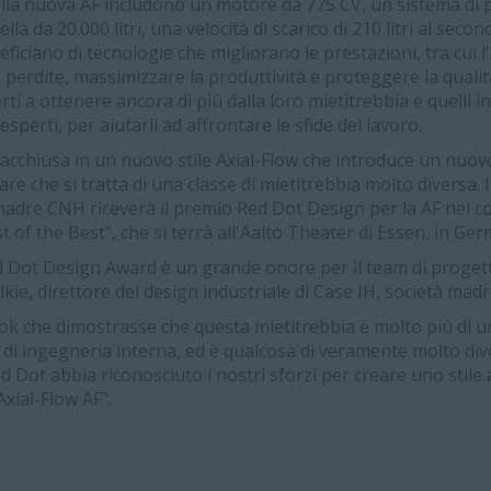
della nuova AF includono un motore da 775 CV, un sistema di p
la da 20.000 litri, una velocità di scarico di 210 litri al seco
eneficiano di tecnologie che migliorano le prestazioni, tra cu
 perdite, massimizzare la produttività e proteggere la qualità
rti a ottenere ancora di più dalla loro mietitrebbia e quelli i
perti, per aiutarli ad affrontare le sfide del lavoro.
acchiusa in un nuovo stile Axial-Flow che introduce un nuo
e che si tratta di una classe di mietitrebbia molto diversa. 
 madre CNH riceverà il premio Red Dot Design per la AF nel co
 of the Best", che si terrà all'Aalto Theater di Essen, in Ger
d Dot Design Award è un grande onore per il team di proget
kie, direttore del design industriale di Case IH, società mad
ok che dimostrasse che questa mietitrebbia è molto più di 
ni di ingegneria interna, ed è qualcosa di veramente molto di
ed Dot abbia riconosciuto i nostri sforzi per creare uno stile a
xial-Flow AF".