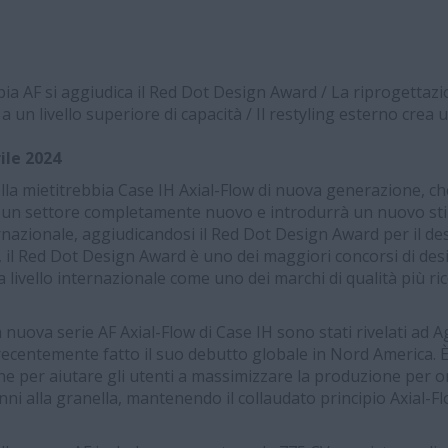
ia AF si aggiudica il Red Dot Design Award / La riprogettazio
a un livello superiore di capacità / Il restyling esterno crea
ile 2024
lla mietitrebbia Case IH Axial-Flow di nuova generazione, ch
n un settore completamente nuovo e introdurrà un nuovo stile
nazionale, aggiudicandosi il Red Dot Design Award per il des
il Red Dot Design Award è uno dei maggiori concorsi di desi
 livello internazionale come uno dei marchi di qualità più ric
la nuova serie AF Axial-Flow di Case IH sono stati rivelati ad 
ecentemente fatto il suo debutto globale in Nord America. 
e per aiutare gli utenti a massimizzare la produzione per o
nni alla granella, mantenendo il collaudato principio Axial-F