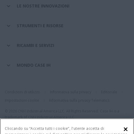
LE NOSTRE INNOVAZIONI
STRUMENTI E RISORSE
RICAMBI E SERVIZI
MONDO CASE IH
Condizioni di utilizzo
Informativa sulla privacy
Editoriale
Impostazioni cookie
Informativa sulla privacy Telematics
© 2026 CNH Industrial America LLC. All Rights Reserved. Case IH is a
trademark of CNH Industrial America LLC.
Cliccando su “Accetta tutti i cookie”, l'utente accetta di