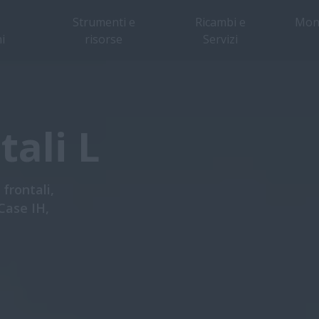
Strumenti e
Ricambi e
Mon
i
risorse
Servizi
Panoramica
Caratteristiche
Brochure
tali L
frontali,
Case IH,