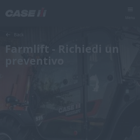
Menu
Back
Farmlift - Richiedi un
preventivo