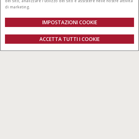
del sito, analizzare l'utilizzo del sito e assistere nelle nostre attività
di marketing.
IMPOSTAZIONI COOKIE
Panoramica
Caratteristiche
ACCETTA TUTTI I COOKIE
AccuGuide™
Configura
Richiedi un preventivo
Trova un
Fanshop
concessionario