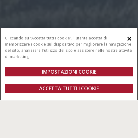
CILINDRI
CILINDRATA
Cliccando su “Accetta tutti i cookie”, l'utente accetta di
3 o 4
fino a 3,600 cm³
memorizzare i cookie sul dispositivo per migliorare la navigazione
del sito, analizzare l'utilizzo del sito e assistere nelle nostre attività
POTENZA NOMINALE
MASSIMA PORTATA
di marketing.
POMPA IDRAULICA
fino a 117 HP
fino a 82/64.7 l/min
IMPOSTAZIONI COOKIE
Serie Farmall
ACCETTA TUTTI I COOKIE
Configura
Richiedi un preventivo
Trova un
Fanshop
concessionario
Tutte Le Tipologie