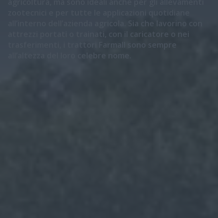
agricoltura, ma sono ideali anche per gli allevamenti
zootecnici e per tutte le applicazioni quotidiane
all’interno dell’azienda agricola. Sia che lavorino con
attrezzi portati o trainati, con il caricatore o nei
trasferimenti, i trattori Farmall sono sempre
all’altezza del loro celebre nome.