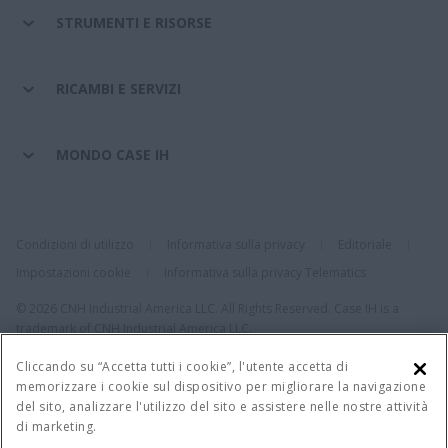
STRUMENTI E RISORSE
RICAMBI E SERVIZI
MONDO CASE IH
Condizioni di utilizzo
Informativa sulla privacy
Editoriale
Impostazioni cookie
Informativa sulla privacy Telematics
© 2026 CNH Industrial America LLC. All Rights Reserved. Case IH is a
trademark of CNH Industrial America LLC.
Cliccando su “Accetta tutti i cookie”, l'utente accetta di
memorizzare i cookie sul dispositivo per migliorare la navigazione
del sito, analizzare l'utilizzo del sito e assistere nelle nostre attività
di marketing.