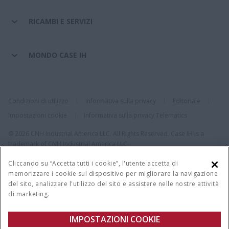
RICAMBI E SERVIZI
MONDO CASE IH
Condizioni di utilizzo
Informativa sulla privacy
Editoriale
Impostazioni cookie
Informativa sulla privacy Telematics
© 2026 CNH Industrial America LLC. All Rights Reserved. Case IH is a
trademark of CNH Industrial America LLC.
Cliccando su “Accetta tutti i cookie”, l'utente accetta di
memorizzare i cookie sul dispositivo per migliorare la navigazione
del sito, analizzare l'utilizzo del sito e assistere nelle nostre attività
di marketing.
IMPOSTAZIONI COOKIE