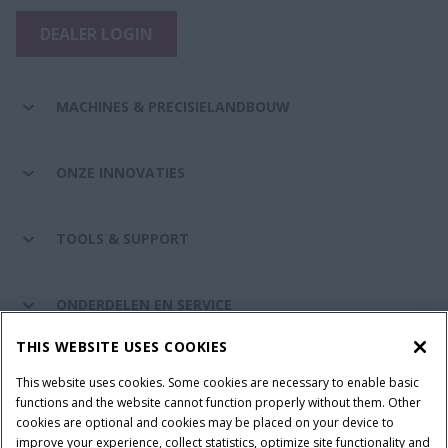
DEALER LOGIN
MACHINES & PRECISIELANDBOUW
ONZE INNOVATIES
TOOLS & SUPPORT
ONDERDELEN EN SERVICE
THIS WEBSITE USES COOKIES
DE WERELD VAN CASE IH
This website uses cookies. Some cookies are necessary to enable basic
functions and the website cannot function properly without them. Other
cookies are optional and cookies may be placed on your device to
improve your experience, collect statistics, optimize site functionality and