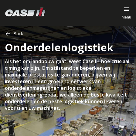
Menu
Back
Onderdelenlogistiek
​​​​​Als het om landbouw gaat, weet Case IH hoe cruciaal
timing kan zijn. Om stilstand te beperken en
maximale prestaties te garanderen, blijven wij
investeren in een groeiend netwerk van
onderdelenmagazijnen en logistieke
dienstverlening; zodat we alleen de beste kwaliteit
onderdelen en de beste logistiek kunnen leveren
voor u en uw machines.