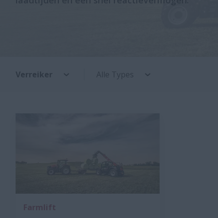
laadtijden en een snel reactievermogen.
Verreiker
Alle Types
Farmlift