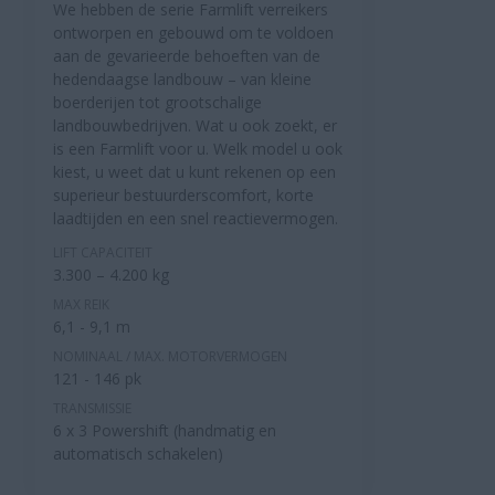
We hebben de serie Farmlift verreikers
ontworpen en gebouwd om te voldoen
aan de gevarieerde behoeften van de
hedendaagse landbouw – van kleine
boerderijen tot grootschalige
landbouwbedrijven. Wat u ook zoekt, er
is een Farmlift voor u. Welk model u ook
kiest, u weet dat u kunt rekenen op een
superieur bestuurderscomfort, korte
laadtijden en een snel reactievermogen.
LIFT CAPACITEIT
3.300 – 4.200 kg
MAX REIK
6,1 - 9,1 m
NOMINAAL / MAX. MOTORVERMOGEN
121 - 146 pk
TRANSMISSIE
6 x 3 Powershift (handmatig en
automatisch schakelen)