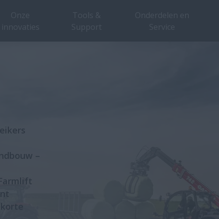
Onze
Tools &
Onderdelen en
innovaties
Support
Service
eikers
andbouw –
Farmlift
unt
 korte