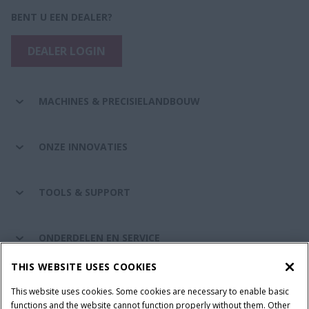
BENT U EEN DEALER?
DEALER LOGIN
MACHINES & PRECISIELANDBOUW
ONZE INNOVATIES
TOOLS & SUPPORT
ONDERDELEN EN SERVICE
THIS WEBSITE USES COOKIES
DE WERELD VAN CASE IH
This website uses cookies. Some cookies are necessary to enable basic
functions and the website cannot function properly without them. Other