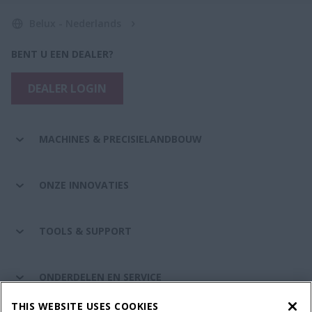
Belux - Nederlands
BENT U EEN DEALER?
DEALER LOGIN
MACHINES & PRECISIELANDBOUW
ONZE INNOVATIES
TOOLS & SUPPORT
ONDERDELEN EN SERVICE
THIS WEBSITE USES COOKIES