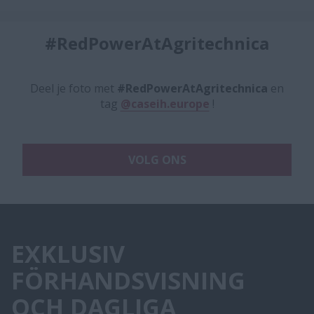
#RedPowerAtAgritechnica
Deel je foto met
#RedPowerAtAgritechnica
en
tag
@caseih.europe
!
VOLG ONS
EXKLUSIV
FÖRHANDSVISNING
OCH DAGLIGA