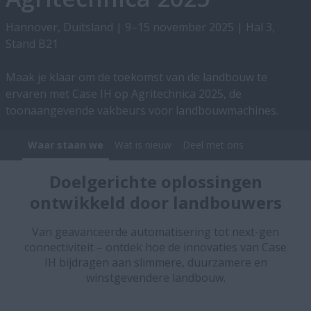
Hannover, Duitsland | 9–15 november 2025 | Hal 3,
Stand B21
Maak je klaar om de toekomst van de landbouw te
ervaren met Case IH op Agritechnica 2025, de
toonaangevende vakbeurs voor landbouwmachines.
Waar staan we
Wat is nieuw
Deel met ons
Doelgerichte oplossingen
ontwikkeld door landbouwers
Van geavanceerde automatisering tot next-gen
connectiviteit – ontdek hoe de innovaties van
Case
IH bijdragen aan slimmere, duurzamere en
winstgevendere landbouw.