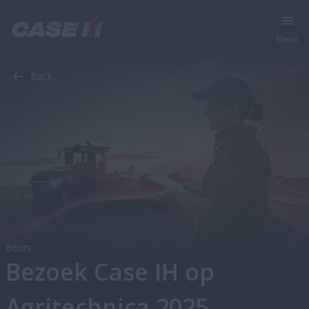
Menu
Waar staan we
Wat is nieuw
Deel met ons
Back
Beurs
Bezoek Case IH op
Agritechnica 2025