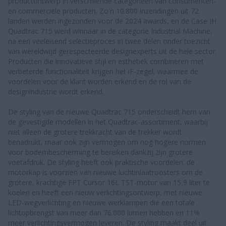
productontwerp in verschillende categorieën van consumenten-
en commerciële producten. Zo'n 10.800 inzendingen uit 72
landen werden ingezonden voor de 2024 awards, en de Case IH
Quadtrac 715 werd winnaar in de categorie Industrial Machine,
na een veeleisend selectieproces in twee delen onder toezicht
van wereldwijd gerespecteerde designexperts uit de hele sector.
Producten die innovatieve stijl en esthetiek combineren met
verbeterde functionaliteit krijgen het iF-zegel, waarmee de
voordelen voor de klant worden erkend en de rol van de
designindustrie wordt erkend.
De styling van de nieuwe Quadtrac 715 onderscheidt hem van
de gevestigde modellen in het Quadtrac-assortiment, waarbij
niet alleen de grotere trekkracht van de trekker wordt
benadrukt, maar ook zijn vermogen om nog hogere normen
voor bodembescherming te bereiken dankzij zijn grotere
voetafdruk. De styling heeft ook praktische voordelen: de
motorkap is voorzien van nieuwe luchtinlaatroosters om de
grotere, krachtige FPT Cursor 16L TST-motor van 15,9 liter te
koelen en heeft een nieuw verlichtingsontwerp, met nieuwe
LED-wegverlichting en nieuwe werklampen die een totale
lichtopbrengst van meer dan 76.000 lumen hebben en 11%
meer verlichtingsvermogen leveren. De styling maakt deel uit