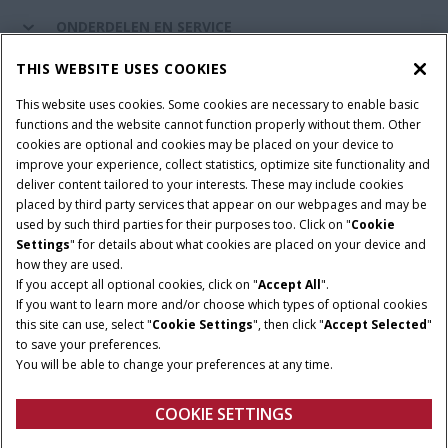
ONDERDELEN EN SERVICE
THIS WEBSITE USES COOKIES
DE WERELD VAN CASE IH
This website uses cookies. Some cookies are necessary to enable basic
functions and the website cannot function properly without them. Other
cookies are optional and cookies may be placed on your device to
improve your experience, collect statistics, optimize site functionality and
Gebruiksvoorwaarden
Privacy Policy
Impressum
deliver content tailored to your interests. These may include cookies
placed by third party services that appear on our webpages and may be
Cookie Settings
Telematics privacyverklaring
used by such third parties for their purposes too. Click on "
Cookie
Settings
" for details about what cookies are placed on your device and
© 2025 CNH Industrial America LLC. All Rights Reserved. Case IH is a
how they are used.
trademark of CNH Industrial America LLC.
If you accept all optional cookies, click on "
Accept All
".
If you want to learn more and/or choose which types of optional cookies
this site can use, select "
Cookie Settings
", then click "
Accept Selected
"
to save your preferences.
You will be able to change your preferences at any time.
COOKIE SETTINGS