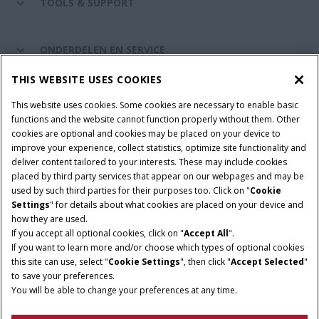
TOOLS & SUPPORT
ONDERDELEN EN SERVICE
THIS WEBSITE USES COOKIES
DE WERELD VAN CASE IH
This website uses cookies. Some cookies are necessary to enable basic
functions and the website cannot function properly without them. Other
cookies are optional and cookies may be placed on your device to
improve your experience, collect statistics, optimize site functionality and
Gebruiksvoorwaarden
Privacy Policy
Impressum
deliver content tailored to your interests. These may include cookies
placed by third party services that appear on our webpages and may be
Cookie Settings
Telematics privacyverklaring
used by such third parties for their purposes too. Click on "
Cookie
Settings
" for details about what cookies are placed on your device and
© 2025 CNH Industrial America LLC. All Rights Reserved. Case IH is a
how they are used.
trademark of CNH Industrial America LLC.
If you accept all optional cookies, click on "
Accept All
".
If you want to learn more and/or choose which types of optional cookies
this site can use, select "
Cookie Settings
", then click "
Accept Selected
"
to save your preferences.
You will be able to change your preferences at any time.