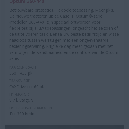
Optum 360-440
Betrouwbare prestaties. Flexibele toepassing. Meer pk's.
De nieuwe tractoren uit de Case IH Optum®-serie
(modellen 360-440) zijn speciaal ontworpen voor
flexibiliteit bij al uw toepassingen, ongeacht het seizoen of
de uit te voeren taak. Behaal uw beste bedrijfstijd en wissel
naadloos tussen werktuigen met een ongeëvenaarde
bedieningservaring. Krijg elke dag meer gedaan met het
vermogen, de wendbaarheid en de controle van de Optum-
serie.
PAARDENKRACHT
360 - 435 pk
TRANSMISSIE
CVXDrive tot 60 pk
FPT-MOTOR
8,7 l, Stage V
HYDRAULISCH VERMOGEN
Tot 360 l/min