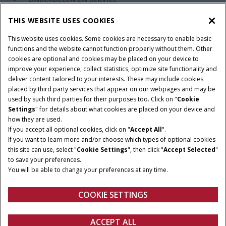
THIS WEBSITE USES COOKIES
DE WERELD VAN CASE IH
This website uses cookies. Some cookies are necessary to enable basic
functions and the website cannot function properly without them. Other
cookies are optional and cookies may be placed on your device to
improve your experience, collect statistics, optimize site functionality and
Gebruiksvoorwaarden
Privacy Policy
Impressum
deliver content tailored to your interests. These may include cookies
placed by third party services that appear on our webpages and may be
Cookie Settings
Telematics privacyverklaring
used by such third parties for their purposes too. Click on "
Cookie
Settings
" for details about what cookies are placed on your device and
© 2025 CNH Industrial America LLC. All Rights Reserved. Case IH is a
how they are used.
trademark of CNH Industrial America LLC.
If you accept all optional cookies, click on "
Accept All
".
If you want to learn more and/or choose which types of optional cookies
this site can use, select "
Cookie Settings
", then click "
Accept Selected
"
to save your preferences.
You will be able to change your preferences at any time.
COOKIE SETTINGS
ACCEPT ALL