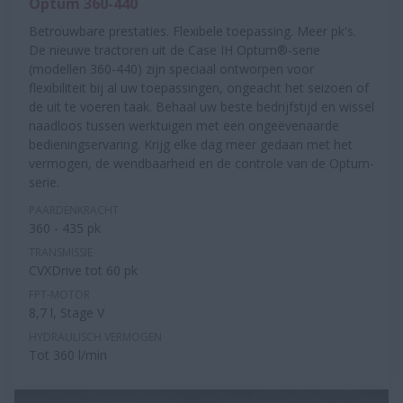
Optum 360-440
Betrouwbare prestaties. Flexibele toepassing. Meer pk's.
De nieuwe tractoren uit de Case IH Optum®-serie
(modellen 360-440) zijn speciaal ontworpen voor
flexibiliteit bij al uw toepassingen, ongeacht het seizoen of
de uit te voeren taak. Behaal uw beste bedrijfstijd en wissel
naadloos tussen werktuigen met een ongeëvenaarde
bedieningservaring. Krijg elke dag meer gedaan met het
vermogen, de wendbaarheid en de controle van de Optum-
serie.
PAARDENKRACHT
360 - 435 pk
TRANSMISSIE
CVXDrive tot 60 pk
FPT-MOTOR
8,7 l, Stage V
HYDRAULISCH VERMOGEN
Tot 360 l/min