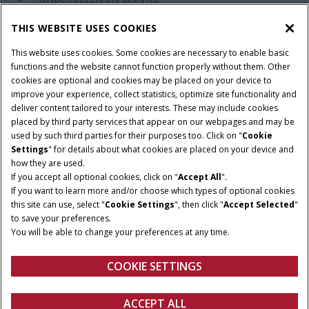
THIS WEBSITE USES COOKIES
DE WERELD VAN CASE IH
This website uses cookies. Some cookies are necessary to enable basic
functions and the website cannot function properly without them. Other
cookies are optional and cookies may be placed on your device to
improve your experience, collect statistics, optimize site functionality and
Gebruiksvoorwaarden
Privacy Policy
Impressum
deliver content tailored to your interests. These may include cookies
placed by third party services that appear on our webpages and may be
Cookie Settings
Telematics privacyverklaring
used by such third parties for their purposes too. Click on "
Cookie
Settings
" for details about what cookies are placed on your device and
© 2025 CNH Industrial America LLC. All Rights Reserved. Case IH is a
how they are used.
trademark of CNH Industrial America LLC.
If you accept all optional cookies, click on "
Accept All
".
If you want to learn more and/or choose which types of optional cookies
this site can use, select "
Cookie Settings
", then click "
Accept Selected
"
to save your preferences.
You will be able to change your preferences at any time.
COOKIE SETTINGS
ACCEPT ALL