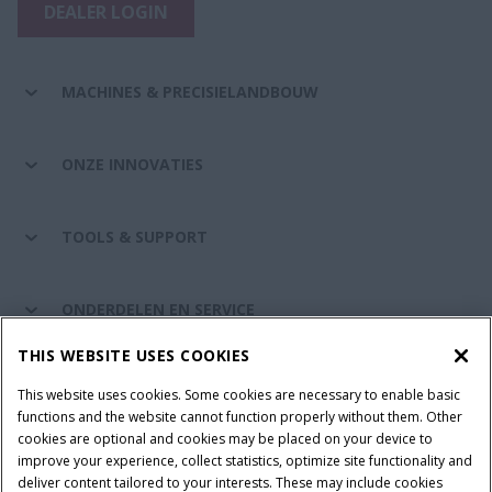
DEALER LOGIN
MACHINES & PRECISIELANDBOUW
ONZE INNOVATIES
TOOLS & SUPPORT
ONDERDELEN EN SERVICE
THIS WEBSITE USES COOKIES
DE WERELD VAN CASE IH
This website uses cookies. Some cookies are necessary to enable basic
functions and the website cannot function properly without them. Other
cookies are optional and cookies may be placed on your device to
improve your experience, collect statistics, optimize site functionality and
Gebruiksvoorwaarden
Privacy Policy
Impressum
deliver content tailored to your interests. These may include cookies