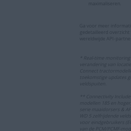
maximaliseren.
Ga voor meer informati
gedetailleerd overzicht
wereldwijde API-partn
* Real-time monitorin
verandering van locati
Connect tractormodell
toekomstige updates g
veldspuiten.
** Connectivity Inclu
modellen 185 en hoger,
serie maaidorsers & AF-
WD 5 zelfrijdende veld
voor eindgebruikers (EU
van de PCM/PCMF-modem.