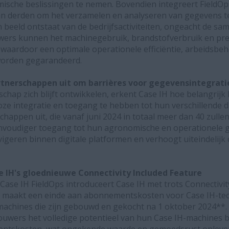
sche beslissingen te nemen. Bovendien integreert FieldOp
n derden om het verzamelen en analyseren van gegevens te
 beeld ontstaat van de bedrijfsactiviteiten, ongeacht de sam
ers kunnen het machinegebruik, brandstofverbruik en pre
waardoor een optimale operationele efficiëntie, arbeidsbe
orden gegarandeerd.
artnerschappen uit om barrières voor gegevensintegrat
schap zich blijft ontwikkelen, erkent Case IH hoe belangrijk 
e integratie en toegang te hebben tot hun verschillende d
schappen uit, die vanaf juni 2024 in totaal meer dan 40 zulle
nvoudiger toegang tot hun agronomische en operationele g
vigeren binnen digitale platformen en verhoogt uiteindelijk 
 IH's gloednieuwe Connectivity Included Feature
Case IH FieldOps introduceert Case IH met trots Connectivity
f maakt een einde aan abonnementskosten voor Case IH-tec
chines die zijn gebouwd en gekocht na 1 oktober 2024**. 
uwers het volledige potentieel van hun Case IH-machines 