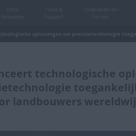
Onze
Tools &
Onderdelen en
innovaties
Support
Service
echnologische oplossingen om precisietechnologie toeg
anceert technologische op
ietechnologie toegankelij
or landbouwers wereldwi