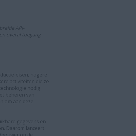
breide API-
n overal toegang
ductie-eisen, hogere
e activiteiten die ze
 technologie nodig
et beheren van
en om aan deze
ruikbare gegevens en
en. Daarom lanceert
andbouwer op de