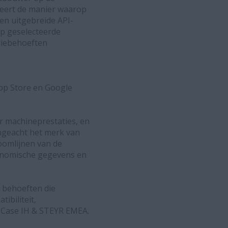
ieert de manier waarop
en uitgebreide API-
op geselecteerde
giebehoeften
pp Store en Google
r machineprestaties, en
ngeacht het merk van
oomlijnen van de
ronomische gegevens en
e behoeften die
ibiliteit,
 Case IH & STEYR EMEA.