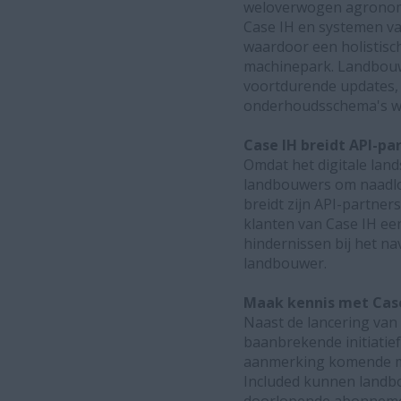
weloverwogen agronomi
Case IH en systemen va
waardoor een holistisch
machinepark. Landbouw
voortdurende updates, 
onderhoudsschema's w
Case IH breidt API-p
Omdat het digitale land
landbouwers om naadloz
breidt zijn API-partner
klanten van Case IH ee
hindernissen bij het na
landbouwer.
Maak kennis met Case
Naast de lancering van 
baanbrekende initiatie
aanmerking komende ma
Included kunnen landbo