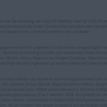
e over de lancering van Case IH FieldOps naar de CASE IH w
 van producten die onder Connectivity Included vallen en een 
erschappen kunt u contact opnemen met uw dealer.
g gegevens worden ongeveer 3-5 seconden overgedragen na 
e. Realtime monitoring functies zijn momenteel alleen besc
en: Optum, Puma, Magnum en Steiger/Quadtrac. Deze functi
eleidelijk worden ingevoerd op andere platforms, waarond
ded is beschikbaar op nieuwe in aanmerking komende Case 
 AFS Connect Puma, Optum, Magnum-serie trekkers, Steiger
serie maaidorsers, A9000 suikerrietrooiers, 50-serie zelfri
spuiten gebouwd op of na 1 oktober 2024. Acceptatie van d
LA) is vereist. Connectivity Included blijft actief gedurende
 Als de modem niet langer in staat is om de huidige cellu