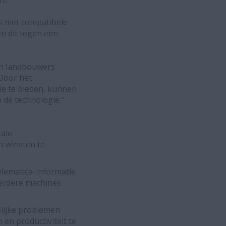
t.
es met compatibele
n dit tegen een
an landbouwers
Door het
e te bieden, kunnen
 de technologie."
ale
n winsten te
lematica-informatie
eerdere machines
elijke problemen
 en productiviteit te