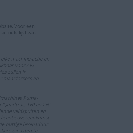
ebsite. Voor een
actuele lijst van
elke machine-actie en
hikbaar voor AFS
es zullen in
er maaidorsers en
IHmachines Puma-
/Quadtrac, 1x0 en 2x0-
jdende veldspuiten en
e licentieovereenkomst
 de nuttige levensduur
laire diensten te