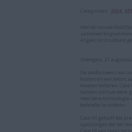
Categorieën
2024
AF
Met de nieuwe FieldOps
samenwerkingsverband
krijgen tot bruikbare g
Zedelgem, 21 augustus
De landbouwers van van
kosten en een tekort a
moeten beheren. Case I
hebben om hun werk ge
meerdere technologie-
behoefte te voldoen.
Case IH gelooft dat pr
oplossingen die het la
Case IH een reeks tech