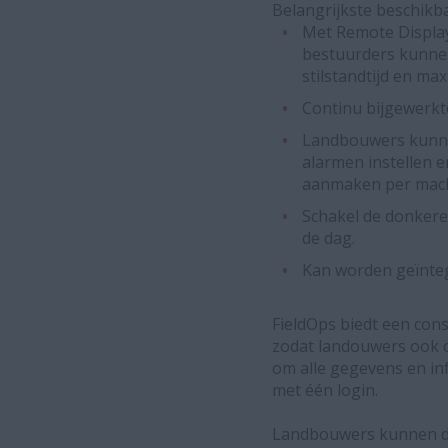
Belangrijkste beschikba
Met Remote Display
bestuurders kunnen
stilstandtijd en max
Continu bijgewerkt
Landbouwers kunnen
alarmen instellen 
aanmaken per mach
Schakel de donkere 
de dag.
Kan worden geïnte
FieldOps biedt een con
zodat landouwers ook o
om alle gegevens en in
met één login.
Landbouwers kunnen de