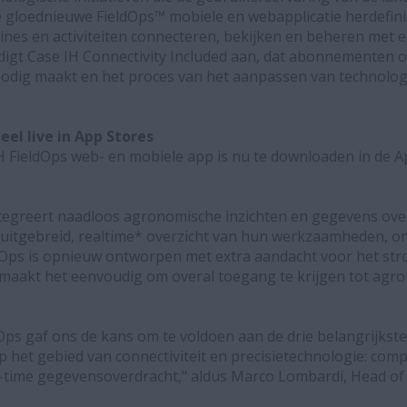
 gloednieuwe FieldOps™ mobiele en webapplicatie herdefin
es en activiteiten connecteren, bekijken en beheren met e
ondigt Case IH Connectivity Included aan, dat abonnementen 
odig maakt en het proces van het aanpassen van technolo
ieel live in App Stores
 FieldOps web- en mobiele app is nu te downloaden in de A
ntegreert naadloos agronomische inzichten en gegevens ove
uitgebreid, realtime* overzicht van hun werkzaamheden, o
Ops is opnieuw ontworpen met extra aandacht voor het str
 maakt het eenvoudig om overal toegang te krijgen tot ag
Ops gaf ons de kans om te voldoen aan de drie belangrijkst
et gebied van connectiviteit en precisietechnologie: compat
-time gegevensoverdracht," aldus Marco Lombardi, Head of