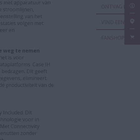
s met apparatuur van
ONT
 stroomlijnen,
enstelling van het
VIN
staties volgen met
heer en
FAN
ie weg te nemen
het is voor
ataplatforms. Case IH
n bedragen. Dit geeft
egevens, elimineert
de productiviteit van de
 Included. Dit
hnologie voor in
Met Connectivity
benutten zonder