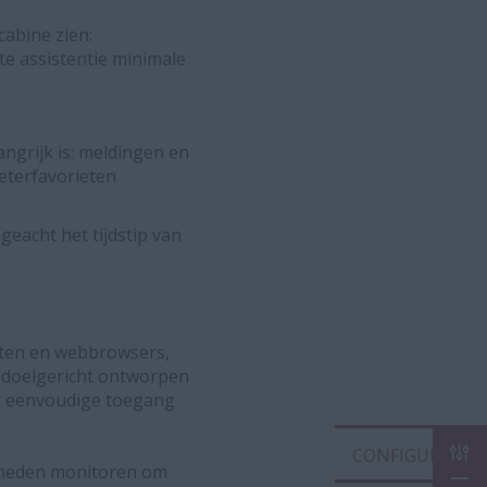
abine zien:
e assistentie minimale
grijk is: meldingen en
eterfavorieten
geacht het tijdstip van
raten en webbrowsers,
s doelgericht ontworpen
or eenvoudige toegang
CON
gheden monitoren om