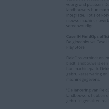
voorgrond plaatsen. De
landbouwers hun machin
integratie. Tot slot k
nieuwe machines overb
vereenvoudigt.
Case IH FieldOps offic
De gloednieuwe Case IH
Play Store.
FieldOps verbindt en i
biedt landbouwers een 
hun machinepark. Field
gebruikerservaring en
machinegegevens.
"De lancering van Field
landbouwers hebben op h
gebruiksgemak en real