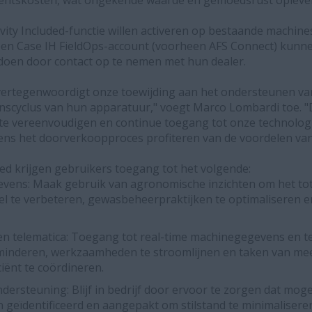
ntskosten, wat ongekende waarde en gemoedsrust oplever
ivity Included-functie willen activeren op bestaande machin
en Case IH FieldOps-account (voorheen AFS Connect) kunne
doen door contact op te nemen met hun dealer.
 vertegenwoordigt onze toewijding aan het ondersteunen v
nscyclus van hun apparatuur," voegt Marco Lombardi toe. "
 vereenvoudigen en continue toegang tot onze technologi
ens het doorverkoopproces profiteren van de voordelen van
ded krijgen gebruikers toegang tot het volgende:
vens: Maak gebruik van agronomische inzichten om het tot
l te verbeteren, gewasbeheerpraktijken te optimaliseren e
 telematica: Toegang tot real-time machinegegevens en te
rminderen, werkzaamheden te stroomlijnen en taken van m
iënt te coördineren.
dersteuning: Blijf in bedrijf door ervoor te zorgen dat mog
 geïdentificeerd en aangepakt om stilstand te minimaliseren