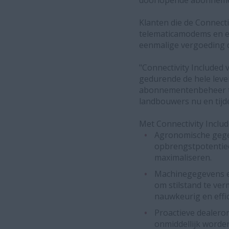
doorlopende abonneme
Klanten die de Connect
telematicamodems en e
eenmalige vergoeding 
"Connectivity Included
gedurende de hele leve
abonnementenbeheer te
landbouwers nu en tijd
Met Connectivity Inclu
Agronomische gege
opbrengstpotentiee
maximaliseren.
Machinegegevens en
om stilstand te ve
nauwkeurig en effic
Proactieve dealeron
onmiddellijk worden