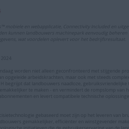
S
™ mobiele en webapplicatie, Connectivity Included en uitge
en kunnen landbouwers machinepark eenvoudig beheren e
egevens, wat voordelen oplevert voor het bedrijfsresultaat.
 2024
daag worden niet alleen geconfronteerd met stijgende pro
an opgeleide arbeidskrachten, maar ook met steeds complexer
H begrijpt dat landbouwers naadloze, gebruiksvriendelijke
makkelijker te maken - en vermindert de rompslomp van h
abonnementen en levert compatibele technische oplossing
ecisietechnologie gebaseerd moet zijn op het leveren van b
ndbouwers gemakkelijker, efficiënter en winstgevender mak
nologische initiatieven die de gebruikerservaring van de l