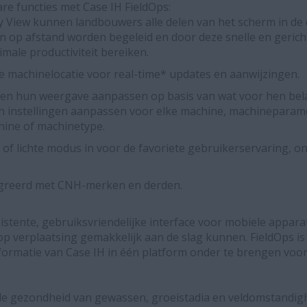
re functies met Case IH FieldOps:
 View kunnen landbouwers alle delen van het scherm in de c
 op afstand worden begeleid en door deze snelle en gericht
imale productiviteit bereiken.
e machinelocatie voor real-time* updates en aanwijzingen.
 hun weergave aanpassen op basis van wat voor hen belan
en instellingen aanpassen voor elke machine, machineparam
ine of machinetype.
of lichte modus in voor de favoriete gebruikerservaring, on
greerd met CNH-merken en derden.
sistente, gebruiksvriendelijke interface voor mobiele appa
p verplaatsing gemakkelijk aan de slag kunnen. FieldOps i
formatie van Case IH in één platform onder te brengen vo
 gezondheid van gewassen, groeistadia en veldomstandi