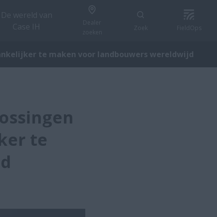
De wereld van
Dealer
Case IH
Zoek
FieldOps
zoeken
ankelijker te maken voor landbouwers wereldwijd
lossingen
ker te
jd