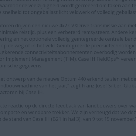
aardoor de veelzijdigheid wordt gecreëerd om taken aan t
nelheid tot ongeballast licht veldwerk of volledig geballas
motoren drijven een nieuwe 4x2 CVXDrive transmissie aan 
inimale reistijd, plus een verbeterd remsysteem. Andere k
ering en het optionele volledig geïntegreerde centrale b
op de weg of in het veld. Geïntegreerde precisietechnologi
rugkerende connectiviteitsabonnementen overbodig worden)
ctor Implement Management (TIM). Case IH FieldOps™ veree
omische gegevens.
 het ontwerp van de nieuwe Optum 440 erkend te zien met de
andbouwmachine van het jaar," zegt Franz Josef Silber, Glob
toren bij Case IH.
ecte reactie op de directe feedback van landbouwers over wat
, compacte en wendbare trekker. We zijn verheugd dat we dez
p de stand van Case IH (B21 in hal 3), van 9 tot 15 november.