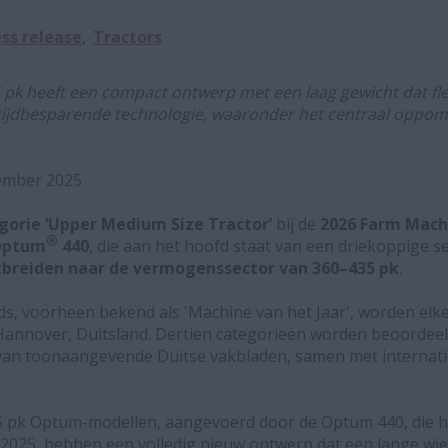
ss release
Tractors
 pk heeft een compact ontwerp met een laag gewicht dat fle
 tijdbesparende technologie, waaronder het centraal oppo
vember 2025
gorie ‘Upper Medium Size Tractor’
bij de
2026 Farm Mach
®
Optum
440
, die aan het hoofd staat van een driekoppige s
tbreiden naar de vermogenssector van 360–435 pk
.
, voorheen bekend als 'Machine van het Jaar', worden elke 
n Hannover, Duitsland. Dertien categorieën worden beoordee
n toonaangevende Duitse vakbladen, samen met internation
5 pk Optum-modellen, aangevoerd door de Optum 440, die 
2025, hebben een volledig nieuw ontwerp dat een lange wi