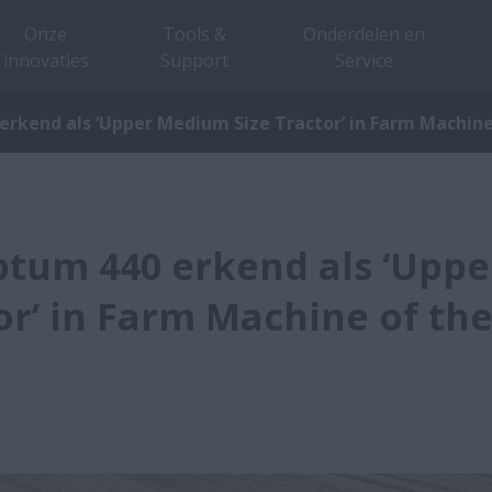
Onze
Tools &
Onderdelen en
innovaties
Support
Service
erkend als ‘Upper Medium Size Tractor’ in Farm Machin
ptum 440 erkend als ‘Upp
or’ in Farm Machine of th