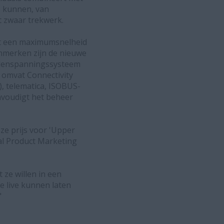
e kunnen, van
t zwaar trekwerk.
met een maximumsnelheid
enmerken zijn de nieuwe
andenspanningssysteem
e omvat Connectivity
, telematica, ISOBUS-
nvoudigt het beheer
ze prijs voor 'Upper
al Product Marketing
 ze willen in een
e live kunnen laten
"