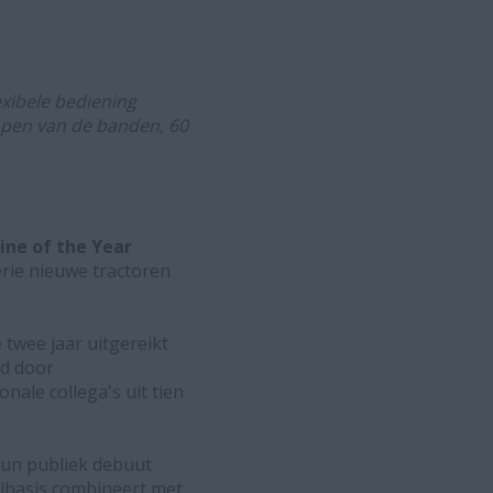
xibele bediening
mpen van de banden, 60
ine of the Year
erie nieuwe tractoren
twee jaar uitgereikt
ld door
ale collega's uit tien
hun publiek debuut
elbasis combineert met