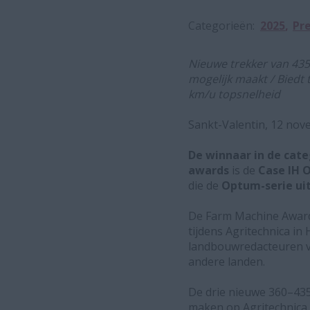
Categorieën
2025
Pre
Nieuwe trekker van 435
mogelijk maakt / Biedt
km/u topsnelheid
Sankt-Valentin, 12 no
De winnaar in de cate
awards
is de
Case IH 
die de
Optum-serie ui
De Farm Machine Awards
tijdens Agritechnica i
landbouwredacteuren va
andere landen.
De drie nieuwe 360–43
maken op Agritechnica 