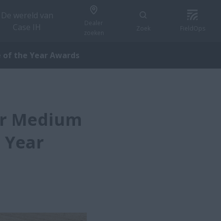
De wereld van
Dealer
Case IH
Zoek
FieldOps
zoeken
e of the Year Awards
er Medium
e Year