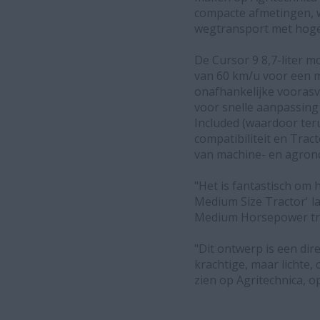
compacte afmetingen, w
wegtransport met hoge s
De Cursor 9 8,7-liter 
van 60 km/u voor een m
onafhankelijke voorasv
voor snelle aanpassing 
Included (waardoor te
compatibiliteit en Tra
van machine- en agron
"Het is fantastisch om
Medium Size Tractor' l
Medium Horsepower trac
"Dit ontwerp is een dir
krachtige, maar lichte
zien op Agritechnica, o