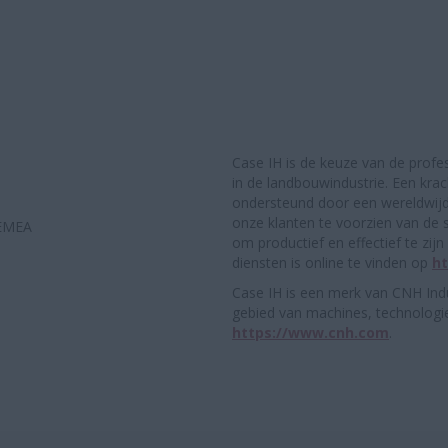
Case IH is de keuze van de profe
in de landbouwindustrie. Een kra
ondersteund door een wereldwijd 
onze klanten te voorzien van de 
 EMEA
om productief en effectief te zi
diensten is online te vinden op
h
Case IH is een merk van CNH Indu
gebied van machines, technologie
https://www.cnh.com
.