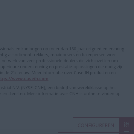
ssionals en kan bogen op meer dan 180 jaar erfgoed en ervaring
chtig assortiment trekkers, maaidorsers en balenpersen wordt
netwerk van zeer professionele dealers die zich inzetten om
superieure ondersteuning en prestatie-oplossingen die nodig zijn
jn in de 21e eeuw. Meer informatie over Case IH producten en
ttps://www.caseih.com
strial N.V. (NYSE: CNH), een bedrijf van wereldklasse op het
 en diensten. Meer informatie over CNH is online te vinden op
CON