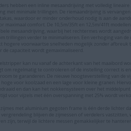
ers hebben een inline mesaandrijving met volledig lineair
ng met minimale trillingen. De riemaandrijving is vervange
takas, waardoor er minder onderhoud nodig is aan de aandrij
oor maximaal comfort. De 10,5m/35ft en 12,5m/41ft modell
ele mesaandrijving, waarbij het rechtermes wordt aangedrev
om trillingen verder te minimaliseren. Een verhoging van de
t hogere voorwaartse snelheden mogelijk zonder afbreuk t
r de capaciteit wordt gemaximaliseerd.
jzelstripper kan nu vanaf de achterkant van het maaibord wo
om regelmatig te controleren of de instelling correct is e
room te garanderen. De nieuwe hoogteverstelling van de vij
n hoge voor koolzaad en een lage voor kleine granen. Hiervo
edraaid en dan kan het nokkensysteem over het middelpunt
tijd voor vijzels met één overspanning met 25% wordt verko
 zijmes met aluminium gegoten frame is één derde lichter d
 vergrendeling blijven de zijmessen of verdelers vastzitten
en zijn, terwijl de lichtere messen gemakkelijker te hanteren