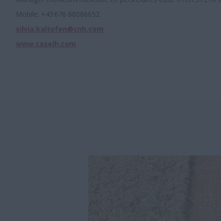
Mobile: +43 676 88086652
silvia.kaltofen@cnh.com
www.caseih.com