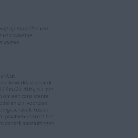
jving op modellen van
e voorwaartse
r zijmes
ariCut
en de werklast voor de
2,5m (20-41ft), elk met
n om een consistente
dellen zijn voorzien
n omgeschakeld tussen
te plaatsen voordat het
d dankzij aansluitingen