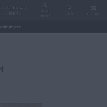
De wereld van
Dealer
Case IH
Zoek
FieldOps
zoeken
aaidorsers
H