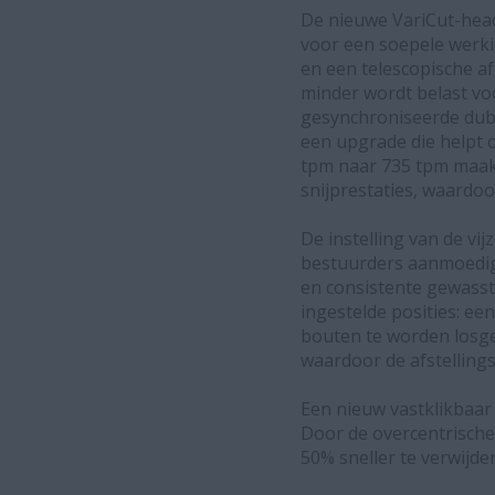
De nieuwe VariCut-head
voor een soepele werki
en een telescopische af
minder wordt belast v
gesynchroniseerde dubb
een upgrade die helpt 
tpm naar 735 tpm maak
snijprestaties, waardoo
De instelling van de vi
bestuurders aanmoedigt 
en consistente gewasst
ingestelde posities: ee
bouten te worden losg
waardoor de afstellings
Een nieuw vastklikbaar
Door de overcentrische
50% sneller te verwijder