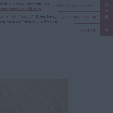
jn in de 21e eeuw. Meer informatie over Case IH producten en
ONT
ttps://www.caseih.com
strial N.V. (NYSE: CNH), een bedrijf van wereldklasse op het
VIN
 en diensten. Meer informatie over CNH is online te vinden op
FAN