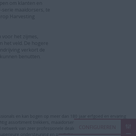
rpen om klanten en
-serie maaidorsers, te
 Crop Harvesting
 voor het zijmes,
in het veld. De hogere
drijving verkort de
 kunnen benutten.
ssionals en kan bogen op meer dan 180 jaar erfgoed en ervaring
chtig assortiment trekkers, maaidorsers en balenpersen wordt
CON
netwerk van zeer professionele dealers die zich inzetten om
superieure ondersteuning en prestatie-oplossingen die nodig zijn