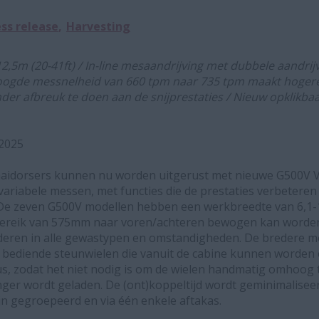
ss release
Harvesting
2,5m (20-41ft) / In-line mesaandrijving met dubbele aandri
oogde messnelheid van 660 tpm naar 735 tpm maakt hoger
der afbreuk te doen aan de snijprestaties / Nieuw opklikbaa
 2025
aaidorsers kunnen nu worden uitgerust met nieuwe G500V V
riabele messen, met functies die de prestaties verbeteren 
 De zeven G500V modellen hebben een werkbreedte van 6,1-1
bereik van 575mm naar voren/achteren bewogen kan worde
eren in alle gewastypen en omstandigheden. De bredere mo
h bediende steunwielen die vanuit de cabine kunnen worde
s, zodat het niet nodig is om de wielen handmatig omhoog 
er wordt geladen. De (ont)koppeltijd wordt geminimaliseer
ijn gegroepeerd en via één enkele aftakas.