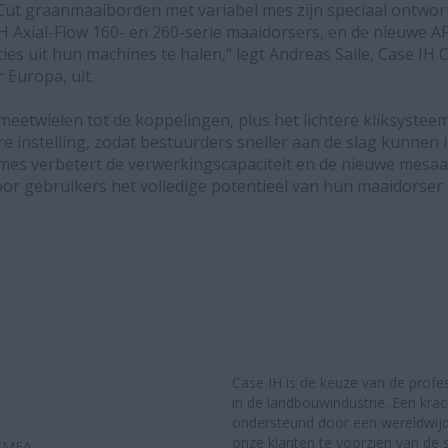
Cut graanmaaiborden met variabel mes zijn speciaal ontwo
H Axial-Flow 160- en 260-serie maaidorsers, en de nieuwe AF
ies uit hun machines te halen," legt Andreas Saile, Case IH
Europa, uit.
eetwielen tot de koppelingen, plus het lichtere kliksysteem
e instelling, zodat bestuurders sneller aan de slag kunnen 
mes verbetert de verwerkingscapaciteit en de nieuwe mesaan
or gebruikers het volledige potentieel van hun maaidorser
Case IH is de keuze van de profe
in de landbouwindustrie. Een kra
ondersteund door een wereldwijd 
onze klanten te voorzien van de 
 EMEA