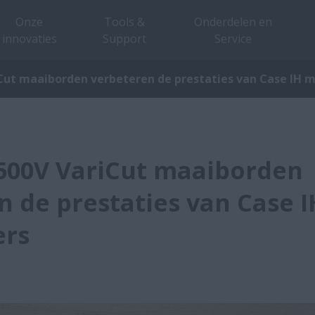
Onze
Tools &
Onderdelen en
innovaties
Support
Service
ut maaiborden verbeteren de prestaties van Case IH m
500V VariCut maaiborden
n de prestaties van Case I
ers