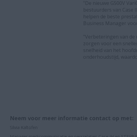
"De nieuwe G500V Vari
bestuurders van Case I
helpen de beste prestat
Business Manager voor 
"Verbeteringen van de m
zorgen voor een sneller
snelheid van het hoofd
onderhoudstijd, waardo
Neem voor meer informatie contact op met:
Silvia Kaltofen
Manager merkcommunicatie en persrelaties Case IH en STEYR