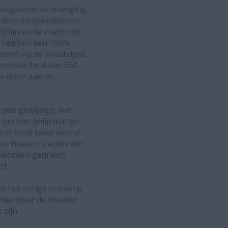
e uitgaande asbeweging,
n door tandwielkasten
flijn en de machinist
en hebben een 100%
en via de inlaatvijzel,
 messnelheid van 660
e doen aan de
rden gewijzigd, wat
n om een gelijkmatige
zel biedt twee vooraf
or hoeven slechts vier
 worden gedraaid,
rt.
an het vorige ontwerp.
, waardoor de messen
 zijn.