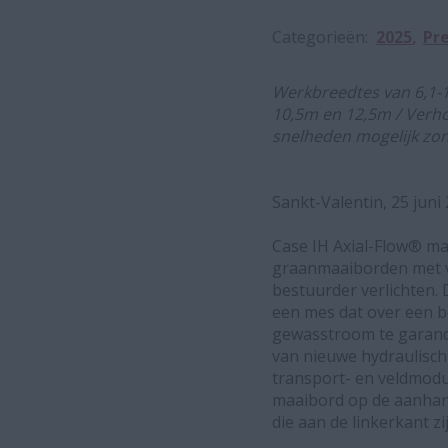
Categorieën
2025
Pre
Werkbreedtes van 6,1-1
10,5m en 12,5m / Verh
snelheden mogelijk zon
Sankt-Valentin, 25 juni
Case IH Axial-Flow® m
graanmaaiborden met va
bestuurder verlichten.
een mes dat over een 
gewasstroom te garand
van nieuwe hydraulisc
transport- en veldmodu
maaibord op de aanhang
die aan de linkerkant z