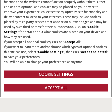
functions and the website cannot function properly without them. Other
cookies are optional and cookies may be placed on your device to
improve your experience, collect statistics, optimize site functionality and
deliver content tailored to your interests. These may include cookies
placed by third party services that appear on our webpages and may be
used by such third parties for their purposes too. Click on "
Cookie
Settings
" for details about what cookies are placed on your device and
how they are used.
If you accept all optional cookies, click on "
Accept All
".
If you want to learn more and/or choose which types of optional cookies
this site can use, select "
Cookie Settings
", then click "
Accept Selected
"
to save your preferences.
You will be able to change your preferences at any time.
COOKIE SETTINGS
Przegląd
Cechy
Specyfikacja
Broszury
Oferta
ACCEPT ALL
Farmall 55-75 C
KONFIGURUJ
Konfiguruj
Uzyskaj wycenę
Znajdź dealera
FANSHOP