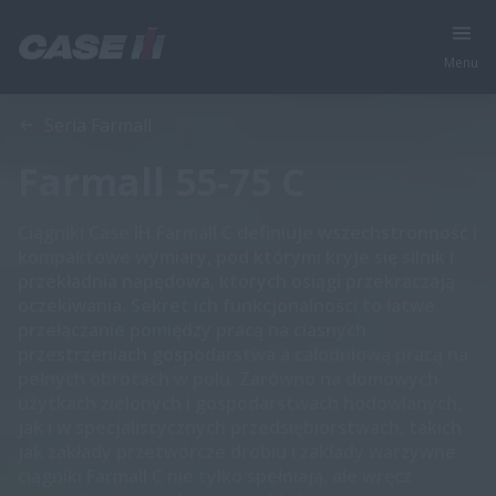
Menu
Przegląd
Cechy
Specyfikacja
Broszury
Oferta
Seria Farmall
Farmall 55-75 C
Ciągniki Case IH Farmall C definiuje wszechstronność i
kompaktowe wymiary, pod którymi kryje się silnik i
przekładnia napędowa, których osiągi przekraczają
oczekiwania. Sekret ich funkcjonalności to łatwe
przełączanie pomiędzy pracą na ciasnych
przestrzeniach gospodarstwa a całodniową pracą na
pełnych obrotach w polu. Zarówno na domowych
użytkach zielonych i gospodarstwach hodowlanych,
jak i w specjalistycznych przedsiębiorstwach, takich
jak zakłady przetwórcze drobiu i zakłady warzywne
ciągniki Farmall C nie tylko spełniają, ale wręcz