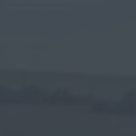
przewyższają oczekiwania pokładane przez
użytkowników w tej marce.