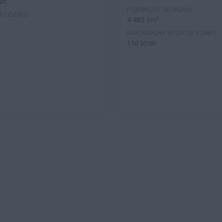
in
POJEMNOŚĆ SKOKOWA
Y UDŹWIG
4 485 cm³
MAKSYMALNY WYDATEK POMPY
110 l/min