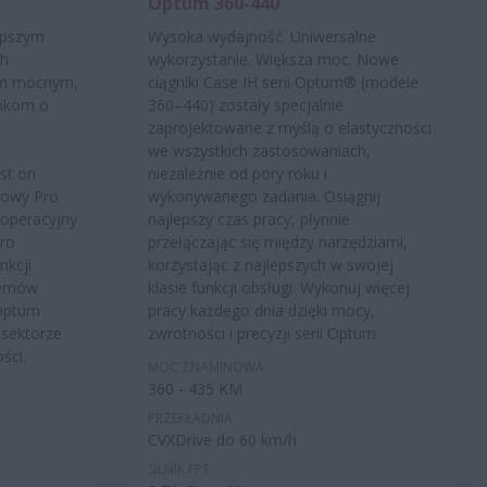
Optum 360-440
epszym
Wysoka wydajność. Uniwersalne
ch
wykorzystanie. Większa moc. Nowe
oim mocnym,
ciągniki Case IH serii Optum® (modele
nikom o
360–440) zostały specjalnie
zaprojektowane z myślą o elastyczności
we wszystkich zastosowaniach,
st on
niezależnie od pory roku i
kowy Pro
wykonywanego zadania. Osiągnij
 operacyjny
najlepszy czas pracy, płynnie
Pro
przełączając się między narzędziami,
nkcji
korzystając z najlepszych w swojej
stemów
klasie funkcji obsługi. Wykonuj więcej
 Optum
pracy każdego dnia dzięki mocy,
 sektorze
zwrotności i precyzji serii Optum.
ści.
MOC ZNAMINOWA
360 - 435 KM
PRZEKŁADNIA
CVXDrive do 60 km/h
SILNIK FPT