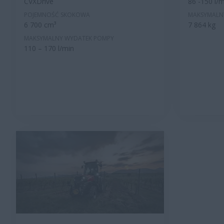
CVXDrive
86 -150 l/m
POJEMNOŚĆ SKOKOWA
MAKSYMALN
6 700 cm³
7 864 kg
MAKSYMALNY WYDATEK POMPY
110 – 170 l/min