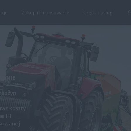
acje
Zakup i Finansowanie
Części i usługi
Ś
ADNIE
 maszyn
raz koszty
se IH
nsowanej