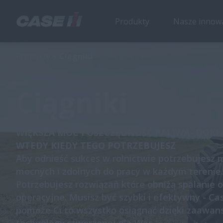
Produkty
Nasze innow
Produkty
Ciągniki
Ciągniki
WIĘKSZA MOC I OSZCZĘDNOŚĆ PALIWA- DOKŁ
WTEDY KIEDY TEGO POTRZEBUJESZ
Aby odnieść sukces w rolnictwie potrzebujesz
mocnych i zdolnych do pracy w każdym terenie.
Potrzebujesz rozwiązaǹ które obniżą spalanie o
operacyjne. Musisz być szybki i efektywny - Ca
pomoże Ci to wszystko osiągnąć dzięki zaawa