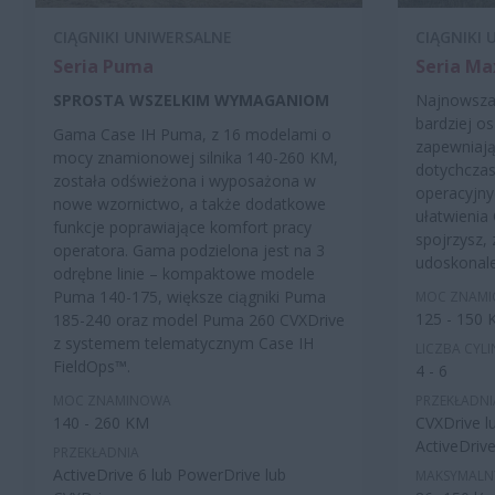
CIĄGNIKI UNIWERSALNE
CIĄGNIKI
Seria Puma
Seria M
SPROSTA WSZELKIM WYMAGANIOM
Najnowsza 
bardziej o
Gama Case IH Puma, z 16 modelami o
zapewniają
mocy znamionowej silnika 140-260 KM,
dotychczas
została odświeżona i wyposażona w
operacyjny
nowe wzornictwo, a także dodatkowe
ułatwienia 
funkcje poprawiające komfort pracy
spojrzysz,
operatora. Gama podzielona jest na 3
udoskonale
odrębne linie – kompaktowe modele
Puma 140-175, większe ciągniki Puma
MOC ZNAM
125 - 150
185-240 oraz model Puma 260 CVXDrive
z systemem telematycznym Case IH
LICZBA CYL
FieldOps™.
4 - 6
MOC ZNAMINOWA
PRZEKŁADNI
140 - 260 KM
CVXDrive lu
ActiveDrive
PRZEKŁADNIA
ActiveDrive 6 lub PowerDrive lub
MAKSYMALN