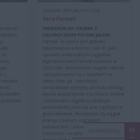
CIĄGNIKI SPECJALISTYCZNE
Seria Farmall
zwrotność
UNIWERSALNY CIĄGNIK Z
silnikiem
CAŁOROCZNYM POTENCJAŁEM:
 i
Farmall- ta nazwa jest głęboko
ładni
zakorzeniona w historii Case IH. Jako
 od
synonim uniwersalnych ciągników,
zeniu
legendarna seria Farmall powstała w
typu
1923 roku. Współczesne ciągniki Farmall
4 z
zaprojektowane są z naciskiem na
w modele
zalety takie jak : zwrotność,
iwość
kompaktowe wymiary, prostota obsługi,
przekładni
wysoki współczynnik moc/masa. Solidne
przekładni
i niezawodne ciągniki są idealnym
pomocnikiem podczas prac ogólnych w
gospodarstwie. Niezależnie czy ciągnik
pracuje z pełnym osprzętem,
ładowaczem czołowym czy jako środek
KON
transportu- na serię Farmall zawsze
możesz liczyć.