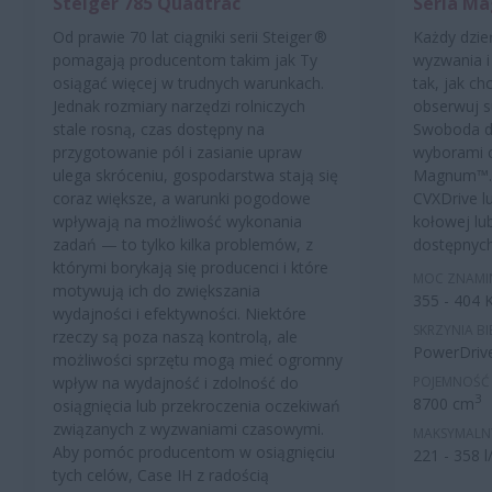
Steiger 785 Quadtrac
Seria M
Od prawie 70 lat ciągniki serii Steiger
®
Każdy dzie
pomagają producentom takim jak Ty
wyzwania i
osiągać więcej w trudnych warunkach.
tak, jak ch
Jednak rozmiary narzędzi rolniczych
obserwuj s
stale rosną, czas dostępny na
Swoboda dz
przygotowanie pól i zasianie upraw
wyborami c
ulega skróceniu, gospodarstwa stają się
Magnum™. 
coraz większe, a warunki pogodowe
CVXDrive l
wpływają na możliwość wykonania
kołowej lu
zadań — to tylko kilka problemów, z
dostępnych
którymi borykają się producenci i które
MOC ZNAM
motywują ich do zwiększania
355 - 404
wydajności i efektywności. Niektóre
SKRZYNIA B
rzeczy są poza naszą kontrolą, ale
PowerDrive
możliwości sprzętu mogą mieć ogromny
wpływ na wydajność i zdolność do
POJEMNOŚĆ
3
8700 cm
osiągnięcia lub przekroczenia oczekiwań
związanych z wyzwaniami czasowymi.
MAKSYMALN
Aby pomóc producentom w osiągnięciu
221 - 358 l
tych celów, Case IH z radością