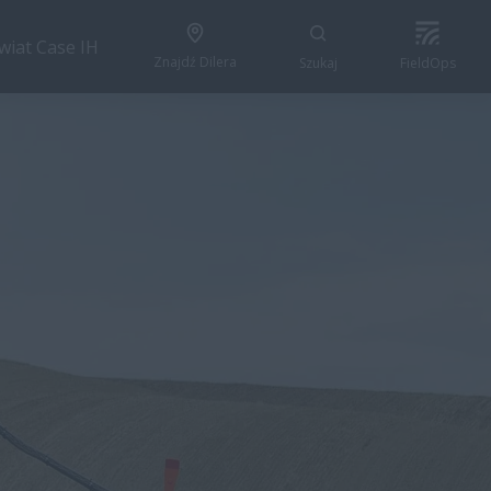
wiat Case IH
Znajdź Dilera
Szukaj
FieldOps