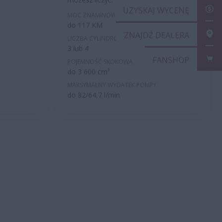
UZY
MOC ZNAMINOWA
do 117 KM
ZNA
LICZBA CYLINDRÓW
3 lub 4
FAN
POJEMNOŚĆ SKOKOWA
do 3 600 cm³
MAKSYMALNY WYDATEK POMPY
do 82/64,7 l/min