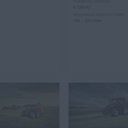
POJEMNOŚĆ SKOKOWA
3
6 728cm
MAKSYMALNY WYDATEK POMPY
165 – 220 l/min