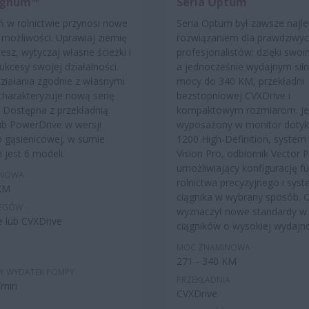
agnum™
Seria Optum
ń w rolnictwie przynosi nowe
Seria Optum był zawsze najl
 możliwości. Uprawiaj ziemię
rozwiązaniem dla prawdziwy
cesz, wytyczaj własne ścieżki i
profesjonalistów: dzięki sw
ukcesy swojej działalności.
a jednocześnie wydajnym sil
iałania zgodnie z własnymi
mocy do 340 KM, przekładni
harakteryzuje nową serię
bezstopniowej CVXDrive i
Dostępna z przekładnią
kompaktowym rozmiarom. Je
ub PowerDrive w wersji
wyposażony w monitor doty
b gąsienicowej; w sumie
1200 High-Definition, system
 jest 6 modeli.
Vision Pro, odbiornik Vector 
umożliwiający konfigurację fu
INOWA
rolnictwa precyzyjnego i sy
 KM
ciągnika w wybrany sposób.
IEGÓW
wyznaczył nowe standardy w
 lub CVXDrive
ciągników o wysokiej wydajno
MOC ZNAMINOWA
271 - 340 KM
Y WYDATEK POMPY
PRZEKŁADNIA
/min
CVXDrive