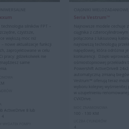
 UNIWERSALNE
CIĄGNIKI WIELOZADANIOWE
axxum
Seria Vestrum™
technologia silników FPT –
Najnowsze modele cechuje 
szczędne, czystsze,
ciągnika z czterocylindrowym 
ce większą moc niż
połączona z luksusową kabiną
 – nowe aktualizacje funkcji
najnowszą technologią przek
ch, zaprojektowane w celu
napędowej, która odróżnia je
Ci pracy: gdziekolwiek nie
konkurencji. Dzięki wprowad
 znajdziesz same
ośmiostopniowej przekładni 
nia.
Powershift ActiveDrive8 24x2
automatyczną zmianą biegó
IONOWA
Vestrum™ oferują teraz możl
 KM
wyboru kolejnej wyśmienitej 
INDRÓW
w uzupełnieniu renomowanej 
CVXDrive.
A
MOC ZNAMIONOWA
b ActiveDrive 8 lub
100 - 130 KM
 4
LICZBA CYLINDRÓW
Y WYDATEK POMPY
4