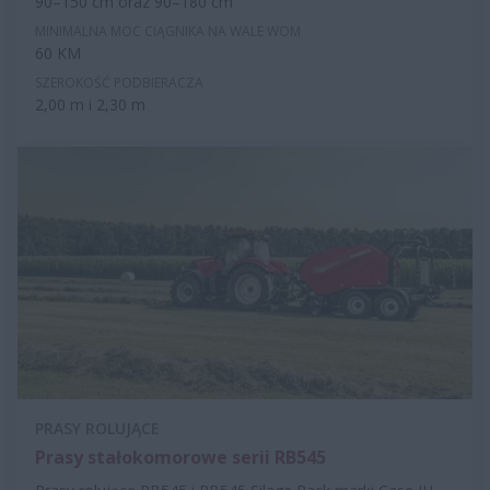
90–150 cm oraz 90–180 cm
MINIMALNA MOC CIĄGNIKA NA WALE WOM
60 KM
SZEROKOŚĆ PODBIERACZA
2,00 m i 2,30 m
PRASY ROLUJĄCE
Prasy stałokomorowe serii RB545