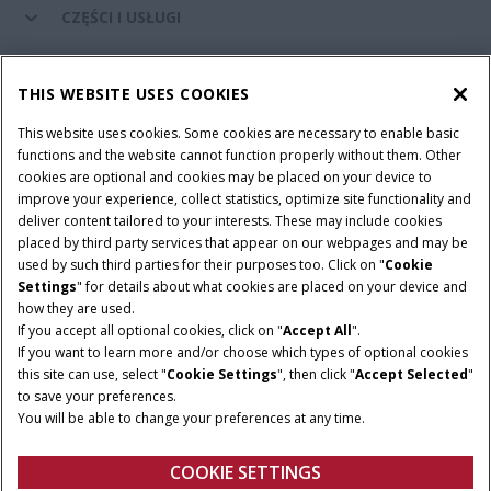
CZĘŚCI I USŁUGI
ŚWIAT CASE IH
THIS WEBSITE USES COOKIES
This website uses cookies. Some cookies are necessary to enable basic
functions and the website cannot function properly without them. Other
cookies are optional and cookies may be placed on your device to
Regulamin
Informacje na temat ochrony prywatności
improve your experience, collect statistics, optimize site functionality and
Adres wydawniczy
Cookie Settings
deliver content tailored to your interests. These may include cookies
placed by third party services that appear on our webpages and may be
Telematyka – informacja o ochronie prywatności
used by such third parties for their purposes too. Click on "
Cookie
Settings
" for details about what cookies are placed on your device and
© 2026 CNH Industrial America LLC. All Rights Reserved. Case IH is a
how they are used.
trademark of CNH Industrial America LLC.
If you accept all optional cookies, click on "
Accept All
".
If you want to learn more and/or choose which types of optional cookies
this site can use, select "
Cookie Settings
", then click "
Accept Selected
"
to save your preferences.
You will be able to change your preferences at any time.
COOKIE SETTINGS