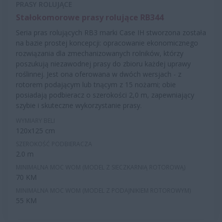
PRASY ROLUJĄCE
Stałokomorowe prasy rolujące RB344
Seria pras rolujących RB3 marki Case IH stworzona została
na bazie prostej koncepcji: opracowanie ekonomicznego
rozwiązania dla zmechanizowanych rolników, którzy
poszukują niezawodnej prasy do zbioru każdej uprawy
roślinnej. Jest ona oferowana w dwóch wersjach - z
rotorem podającym lub tnącym z 15 nożami; obie
posiadają podbieracz o szerokości 2,0 m, zapewniający
szybie i skuteczne wykorzystanie prasy.
WYMIARY BELI
120x125 cm
SZEROKOŚĆ PODBIERACZA
2.0 m
MINIMALNA MOC WOM (MODEL Z SIECZKARNIĄ ROTOROWĄ)
70 KM
MINIMALNA MOC WOM (MODEL Z PODAJNIKIEM ROTOROWYM)
55 KM