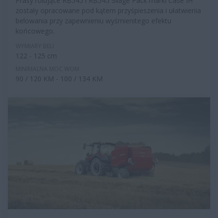
Prasy rolujące RB545 i RB545 Silage Pack marki Case IH
zostały opracowane pod kątem przyśpieszenia i ułatwienia
belowania przy zapewnieniu wyśmienitego efektu
końcowego.
WYMIARY BELI
122 - 125 cm
MINIMALNA MOC WOM
90 / 120 KM - 100 / 134 KM