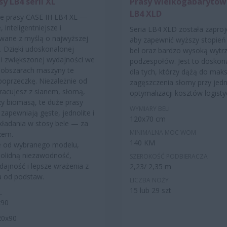
y LB4 serii XL
Prasy wielkogabarytowe
LB4 XLD
e prasy CASE IH LB4 XL —
 inteligentniejsze i
Seria LB4 XLD została zapro
wane z myślą o najwyższej
aby zapewnić wyższy stopień
. Dzięki udoskonalonej
bel oraz bardzo wysoką wytr
i i zwiększonej wydajności we
podzespołów. Jest to doskona
 obszarach maszyny te
dla tych, którzy dążą do ma
oprzeczkę. Niezależnie od
zagęszczenia słomy przy jed
pracujesz z sianem, słomą,
optymalizacji kosztów logisty
zy biomasą, te duże prasy
WYMIARY BELI
zapewniają gęste, jednolite i
120x70 cm
kładania w stosy bele — za
MINIMALNA MOC WOM
zem.
140 KM
e od wybranego modelu,
solidną niezawodność,
SZEROKOŚĆ PODBIERACZA
ajność i lepsze wrażenia z
2,23/ 2,35 m
a od podstaw.
LICZBA NOŻY
15 lub 29 szt
L
x90
20x90