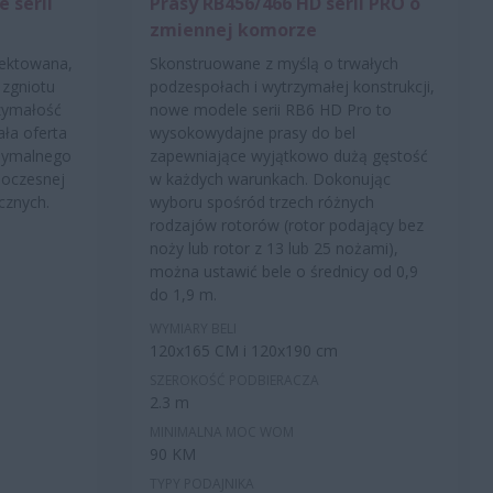
 serii
Prasy RB456/466 HD serii PRO o
zmiennej komorze
jektowana,
Skonstruowane z myślą o trwałych
 zgniotu
podzespołach i wytrzymałej konstrukcji,
zymałość
nowe modele serii RB6 HD Pro to
ła oferta
wysokowydajne prasy do bel
ksymalnego
zapewniające wyjątkowo dużą gęstość
noczesnej
w każdych warunkach. Dokonując
cznych.
wyboru spośród trzech różnych
rodzajów rotorów (rotor podający bez
noży lub rotor z 13 lub 25 nożami),
można ustawić bele o średnicy od 0,9
do 1,9 m.
WYMIARY BELI
120x165 CM i 120x190 cm
SZEROKOŚĆ PODBIERACZA
2.3 m
MINIMALNA MOC WOM
90 KM
TYPY PODAJNIKA