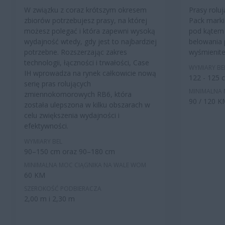
W związku z coraz krótszym okresem
Prasy rolu
zbiorów potrzebujesz prasy, na której
Pack marki
możesz polegać i która zapewni wysoką
pod kątem 
wydajność wtedy, gdy jest to najbardziej
belowania 
potrzebne. Rozszerzając zakres
wyśmienit
technologii, łączności i trwałości, Case
WYMIARY BE
IH wprowadza na rynek całkowicie nową
122 - 125 
serię pras rolujących
MINIMALNA
zmiennokomorowych RB6, która
90 / 120 K
została ulepszona w kilku obszarach w
celu zwiększenia wydajności i
efektywności.
WYMIARY BEL
90–150 cm oraz 90–180 cm
MINIMALNA MOC CIĄGNIKA NA WALE WOM
60 KM
SZEROKOŚĆ PODBIERACZA
2,00 m i 2,30 m