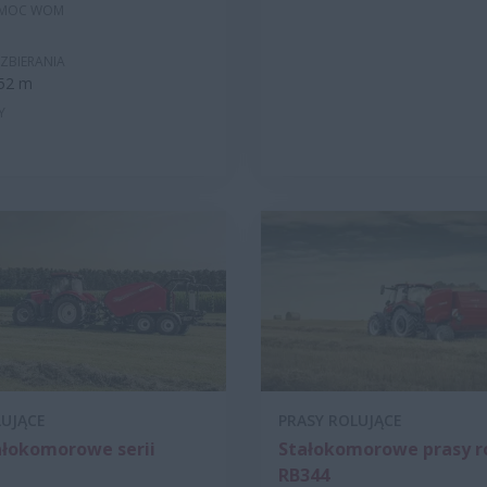
 MOC WOM
ZBIERANIA
352 m
Y
LUJĄCE
PRASY ROLUJĄCE
ałokomorowe serii
Stałokomorowe prasy r
RB344