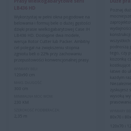
Prasy wielkogabarytowe serii
Duże pras
LB436 HD
Poznaj duż
mocniejsze,
Wykorzystaj w pełni okna pogodowe na
zaprojekto
belowania i formuj bele o dużej gęstości
wydajności
dzięki prasie wielkogabarytowej Case IH
konstrukcj
LB436 HD. Dostępne dwa modele,
wszystkich
wersja Rotor Cutter lub Packer. Ambitny
podnoszą p
cel polegał na zwiększeniu stopnia
tego, czy 
zgniotu beli o 22% przy zachowaniu
kiszonką c
przepustowości konwencjonalnej prasy.
kostkujące 
WYMIARY BELI:
łatwe do u
120x90 cm
każdym ra
MAKS. DŁUGOŚĆ
Niezależni
300 cm
zyskujesz 
wysoką wyd
MINIMALNA MOC WOM:
prasowani
230 KM
SZEROKOŚĆ PODBIERACZA:
WYMIARY BE
2,35 m
80x70 i 80
120x70 i 1