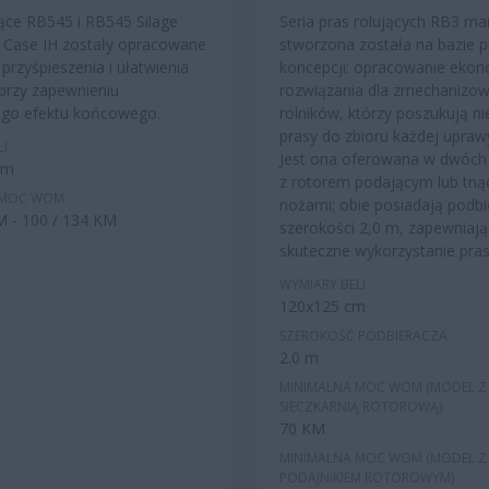
jące RB545 i RB545 Silage
Seria pras rolujących RB3 ma
 Case IH zostały opracowane
stworzona została na bazie p
przyśpieszenia i ułatwienia
koncepcji: opracowanie eko
przy zapewnieniu
rozwiązania dla zmechanizo
ego efektu końcowego.
rolników, którzy poszukują n
prasy do zbioru każdej uprawy
LI
Jest ona oferowana w dwóch 
cm
z rotorem podającym lub tną
 MOC WOM
nożami; obie posiadają podbi
M - 100 / 134 KM
szerokości 2,0 m, zapewniając
skuteczne wykorzystanie pras
WYMIARY BELI
120x125 cm
SZEROKOŚĆ PODBIERACZA
2.0 m
MINIMALNA MOC WOM (MODEL Z
SIECZKARNIĄ ROTOROWĄ)
70 KM
MINIMALNA MOC WOM (MODEL Z
PODAJNIKIEM ROTOROWYM)