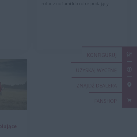
rotor z nożami lub rotor podający
KONFIGUR
UZYSKAJ 
ZNAJDŹ D
FANSHOP
olujące