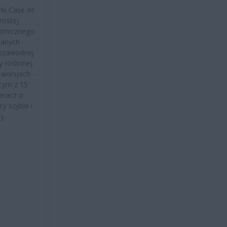
rki Case IH
rostej
nomicznego
wanych
iezawodnej
 roślinnej.
wersjach -
cym z 15
eracz o
y szybie i
y.