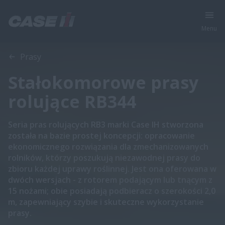
Menu
Informacje ogólne
Cechy
Broszury
Prasy
Stałokomorowe prasy
rolujące RB344
Seria pras rolujących RB3 marki Case IH stworzona
została na bazie prostej koncepcji: opracowanie
ekonomicznego rozwiązania dla zmechanizowanych
rolników, którzy poszukują niezawodnej prasy do
zbioru każdej uprawy roślinnej. Jest ona oferowana w
dwóch wersjach - z rotorem podającym lub tnącym z
15 nożami; obie posiadają podbieracz o szerokości 2,0
m, zapewniający szybie i skuteczne wykorzystanie
prasy.