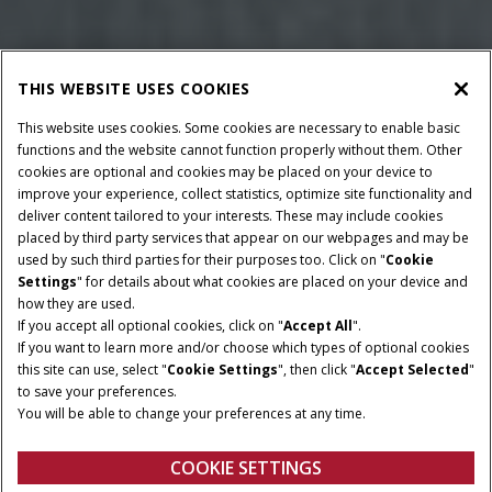
THIS WEBSITE USES COOKIES
This website uses cookies. Some cookies are necessary to enable basic
functions and the website cannot function properly without them. Other
cookies are optional and cookies may be placed on your device to
improve your experience, collect statistics, optimize site functionality and
deliver content tailored to your interests. These may include cookies
placed by third party services that appear on our webpages and may be
used by such third parties for their purposes too. Click on "
Cookie
Settings
" for details about what cookies are placed on your device and
WYMIARY BELI
SZEROKOŚĆ
how they are used.
PODBIERACZA
If you accept all optional cookies, click on "
Accept All
".
120x125 cm
If you want to learn more and/or choose which types of optional cookies
2.0 m
this site can use, select "
Cookie Settings
", then click "
Accept Selected
"
MINIMALNA MOC WOM
MINIMALNA MOC WOM
to save your preferences.
(MODEL Z SIECZKARNIĄ
(MODEL Z PODAJNIKIEM
You will be able to change your preferences at any time.
ROTOROWĄ)
ROTOROWYM)
70 KM
55 KM
COOKIE SETTINGS