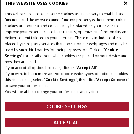
ŚWIAT CASE IH
THIS WEBSITE USES COOKIES
This website uses cookies. Some cookies are necessary to enable basic
functions and the website cannot function properly without them. Other
cookies are optional and cookies may be placed on your device to
Regulamin
Informacje na temat ochrony prywatności
improve your experience, collect statistics, optimize site functionality and
Adres wydawniczy
Cookie Settings
deliver content tailored to your interests. These may include cookies
placed by third party services that appear on our webpages and may be
Telematyka – informacja o ochronie prywatności
used by such third parties for their purposes too. Click on "
Cookie
Settings
" for details about what cookies are placed on your device and
© 2026 CNH Industrial America LLC. All Rights Reserved. Case IH is a
how they are used.
trademark of CNH Industrial America LLC.
If you accept all optional cookies, click on "
Accept All
".
If you want to learn more and/or choose which types of optional cookies
this site can use, select "
Cookie Settings
", then click "
Accept Selected
"
to save your preferences.
You will be able to change your preferences at any time.
COOKIE SETTINGS
ACCEPT ALL
Konfiguruj
Uzyskaj wycenę
Znajdź dealera
FANSHOP