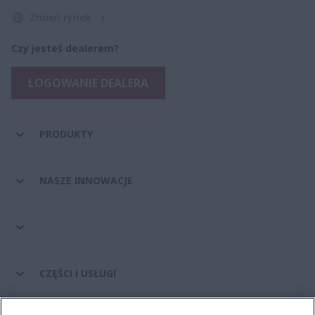
Zmień rynek
Czy jesteś dealerem?
LOGOWANIE DEALERA
PRODUKTY
NASZE INNOWACJE
CZĘŚCI I USŁUGI