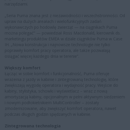
narzędziami.
„Seria Puma znana jest z niezawodności i wszechstronności. Od
upraw na dużych areałach i wielofunkcyjnych zadań
wykonawczych po hodowlę zwierząt — na ciągnikach Puma
można polegać” — powiedział Ross Macdonald, kierownik ds.
marketingu produktów EMEA w dziale ciągników Puma w Case
IH. „Nowa konstrukcja i najnowsze technologie nie tylko
poprawiły komfort pracy operatora, ale także pozwalają
osiągać więcej każdego dnia w terenie”.
Większy komfort
Łącząc w sobie komfort i funkcjonalność, Puma oferuje
wrażenia z jazdy w kabinie i zintegrowaną technologię, które
zwiększają wygodę operatora i wydajność pracy. Wejście do
kabiny, stylistyka, schowki i wyświetlacz – wraz z nową
amortyzacją kabiny, opcjonalnym w pełni aktywnym siedzeniem
i nowym podłokietnikiem MultiController – zostały
zmodernizowane, aby zwiększyć komfort operatora, nawet
podczas długich godzin spędzanych w kabinie.
Zintegrowana technologia