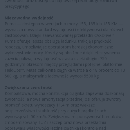
zwrotność oraz dostęp do najnowszej technologii rolnictwa
precyzyjnego.
Niezawodna wydajność
Puma — dostępna w wersjach o mocy 155, 165 lub 185 KM —
wyznacza nowy standard wydajności i efektywności dla różnych
zastosowań. Dzięki zaawansowanej przekładni CVXDrive™
Puma oferuje lepszą obsługę ładunku, trakcję i prędkość
roboczą, umożliwiając operatorom bardziej ekonomiczne
wykorzystanie mocy. Koszty są obniżone dzięki efektywnemu
zużyciu paliwa, a wydajność wzrasta dzięki długim 750-
godzinnym okresom między przeglądami i potężnej platformie
FieldOps™. Masa całkowita ciągnika wzrosła o 18 procent do 13
500 kg, a maksymalna ładowność wynosi 5500 kg.
Zwiększona zwrotność
Kompaktowa, mocna konstrukcja ciągnika zapewnia doskonałą
zwrotność, a nowa amortyzacja przedniej osi oferuje zwrotny
promień skrętu wynoszący 11,4 m oraz większe
bezpieczeństwo i stabilność przy dużych prędkościach
wynoszących 50 km/h. Zwiększona responsywność hamulców,
zmodernizowany TUZ i zaczep oraz nowa przekładnia
poprawiają właściwości jezdne ciągnika i kontrolę nad