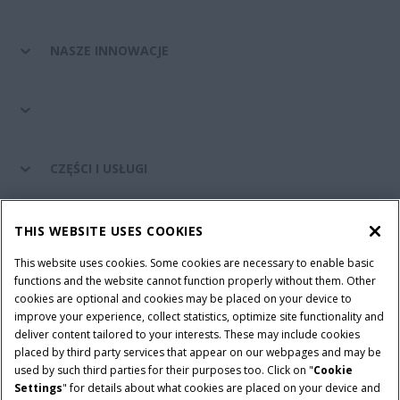
NASZE INNOWACJE
CZĘŚCI I USŁUGI
ŚWIAT CASE IH
THIS WEBSITE USES COOKIES
This website uses cookies. Some cookies are necessary to enable basic
functions and the website cannot function properly without them. Other
cookies are optional and cookies may be placed on your device to
Regulamin
Informacje na temat ochrony prywatności
improve your experience, collect statistics, optimize site functionality and
Adres wydawniczy
Cookie Settings
deliver content tailored to your interests. These may include cookies
placed by third party services that appear on our webpages and may be
Telematyka – informacja o ochronie prywatności
used by such third parties for their purposes too. Click on "
Cookie
Settings
" for details about what cookies are placed on your device and
© 2026 CNH Industrial America LLC. All Rights Reserved. Case IH is a