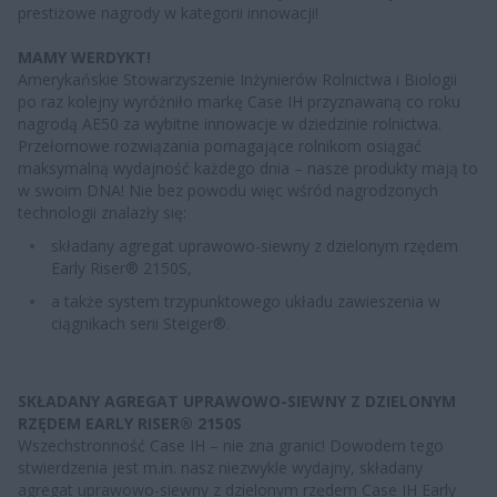
prestiżowe nagrody w kategorii innowacji!
MAMY WERDYKT!
Amerykańskie Stowarzyszenie Inżynierów Rolnictwa i Biologii
po raz kolejny wyróżniło markę Case IH przyznawaną co roku
nagrodą AE50 za wybitne innowacje w dziedzinie rolnictwa.
Przełomowe rozwiązania pomagające rolnikom osiągać
maksymalną wydajność każdego dnia – nasze produkty mają to
w swoim DNA! Nie bez powodu więc wśród nagrodzonych
technologii znalazły się:
składany agregat uprawowo-siewny z dzielonym rzędem
Early Riser® 2150S,
a także system trzypunktowego układu zawieszenia w
ciągnikach serii Steiger®.
SKŁADANY AGREGAT UPRAWOWO-SIEWNY Z DZIELONYM
RZĘDEM EARLY RISER® 2150S
Wszechstronność Case IH – nie zna granic! Dowodem tego
stwierdzenia jest m.in. nasz niezwykle wydajny, składany
agregat uprawowo-siewny z dzielonym rzędem Case IH Early