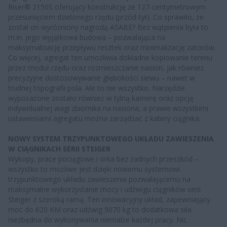
Riser® 2150S oferujący konstrukcję ze 127-centymetrowym
przesunięciem dzielonego rzędu (przód-tył). Co sprawiło, że
został on wyróżniony nagrodą ASABE? Bez wątpienia była to
m.in. jego wyjątkowa budowa – pozwalająca na
maksymalizację przepływu resztek oraz minimalizację zatorów.
Co więcej, agregat ten umożliwia dokładne kopiowanie terenu
przez moduł rzędu oraz rozmieszczanie nasion, jak również
precyzyjne dostosowywanie głębokości siewu – nawet w
trudnej topografii pola. Ale to nie wszystko. Narzędzie
wyposażone zostało również w tylną kamerę oraz opcję
indywidualnej wagi zbiornika na nasiona, a prawie wszystkimi
ustawieniami agregatu można zarządzać z kabiny ciągnika.
NOWY SYSTEM TRZYPUNKTOWEGO UKŁADU ZAWIESZENIA
W CIĄGNIKACH SERII STEIGER
Wykopy, prace pociągowe i orka bez żadnych przeszkód –
wszystko to możliwe jest dzięki nowemu systemowi
trzypunktowego układu zawieszenia pozwalającemu na
maksymalne wykorzystanie mocy i udźwigu ciągników serii
Steiger z szeroką ramą. Ten innowacyjny układ, zapewniający
moc do 620 KM oraz udźwig 9070 kg to dodatkowa siła
niezbędna do wykonywania niemalże każdej pracy. Nic