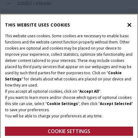
CZĘŚCI I USŁUGI
ŚWIAT CASE IH
THIS WEBSITE USES COOKIES
This website uses cookies. Some cookies are necessary to enable basic
functions and the website cannot function properly without them. Other
cookies are optional and cookies may be placed on your device to
Regulamin
Informacje na temat ochrony prywatności
improve your experience, collect statistics, optimize site functionality and
Adres wydawniczy
Cookie Settings
deliver content tailored to your interests. These may include cookies
placed by third party services that appear on our webpages and may be
Telematyka – informacja o ochronie prywatności
used by such third parties for their purposes too. Click on "
Cookie
Settings
" for details about what cookies are placed on your device and
© 2026 CNH Industrial America LLC. All Rights Reserved. Case IH is a
how they are used.
trademark of CNH Industrial America LLC.
If you accept all optional cookies, click on "
Accept All
".
If you want to learn more and/or choose which types of optional cookies
this site can use, select "
Cookie Settings
", then click "
Accept Selected
"
to save your preferences.
You will be able to change your preferences at any time.
COOKIE SETTINGS