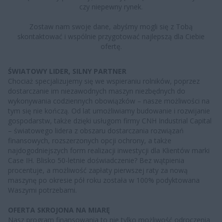
czy niepewny rynek.
Zostaw nam swoje dane, abyśmy mogli się z Tobą
skontaktować i wspólnie przygotować najlepszą dla Ciebie
ofertę.
ŚWIATOWY LIDER, SILNY PARTNER
Chociaż specjalizujemy się we wspieraniu rolników, poprzez
dostarczanie im niezawodnych maszyn niezbędnych do
wykonywania codziennych obowiązków – nasze możliwości na
tym się nie kończą. Od lat umożliwiamy budowanie i rozwijanie
gospodarstw, także dzięki usługom firmy CNH Industrial Capital
– światowego lidera z obszaru dostarczania rozwiązań
finansowych, rozszerzonych opcji ochrony, a także
najdogodniejszych form realizacji inwestycji dla Klientów marki
Case IH. Blisko 50-letnie doświadczenie? Bez wątpienia
procentuje, a możliwość zapłaty pierwszej raty za nową
maszynę po okresie pół roku została w 100% podyktowana
Waszymi potrzebami.
OFERTA SKROJONA NA MIARĘ
Nasz program finansowania to nie tylko możliwość odroczenia