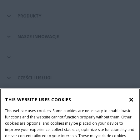
PRODUKTY
NASZE INNOWACJE
CZĘŚCI I USŁUGI
ŚWIAT CASE IH
THIS WEBSITE USES COOKIES
This website uses cookies. Some cookies are necessary to enable basic
functions and the website cannot function properly without them. Other
cookies are optional and cookies may be placed on your device to
Regulamin
Informacje na temat ochrony prywatności
improve your experience, collect statistics, optimize site functionality and
Adres wydawniczy
Cookie Settings
deliver content tailored to your interests. These may include cookies