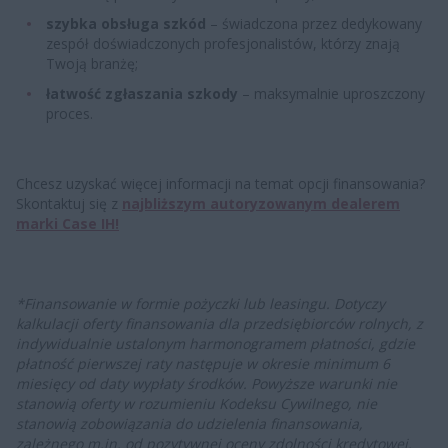
szybka obsługa szkód
– świadczona przez dedykowany
zespół doświadczonych profesjonalistów, którzy znają
Twoją branżę;
łatwość zgłaszania szkody
– maksymalnie uproszczony
proces.
Chcesz uzyskać więcej informacji na temat opcji finansowania?
Skontaktuj się z
najbliższym autoryzowanym dealerem
marki Case IH!
*Finansowanie w formie pożyczki lub leasingu. Dotyczy
kalkulacji oferty finansowania dla przedsiębiorców rolnych, z
indywidualnie ustalonym harmonogramem płatności, gdzie
płatność pierwszej raty następuje w okresie minimum 6
miesięcy od daty wypłaty środków. Powyższe warunki nie
stanowią oferty w rozumieniu Kodeksu Cywilnego, nie
stanowią zobowiązania do udzielenia finansowania,
zależnego m.in. od pozytywnej oceny zdolności kredytowej.