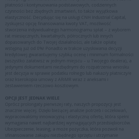
płatności i kontynuowania podstawowych, codziennych
czynności bez zbędnych zmartwień, to także wyjątkowa
elastyczność. Decydując się na usługi CNH Industrial Capital,
zyskujesz opcję finansowania kwoty VAT, możliwość
stworzenia indywidualnego harmonogramu spłat – z wyborem
rat miesięcznych, kwartalnych, półrocznych lub innych
dopasowanych do Twojej działalności, ale także opłatę
wstępną już od 0%! Ponadto w trakcie uzyskiwania decyzji
kredytowej gwarantujemy szybką ocenę i minimum formalności
(wszystko załatwisz w jednym miejscu – u Twojego dealera), a
jedynymi dokumentami niezbędnymi do rozpatrzenia wniosku
jest decyzja w sprawie podatku rolnego lub nakaz/y płatniczy/e
oraz kserokopia umowy z ARiMR wraz z aneksami i
zestawieniem rzeczowo-kosztowym.
OPCJI JEST JEDNAK WIELE
Oprócz prolongaty pierwszej raty, naszych propozycji jest
znacznie więcej. Dzięki bieżącej analizie potrzeb i oczekiwań,
wypracowaliśmy innowacyjną i elastyczną ofertę, która spełni
wymagania nawet najbardziej wymagających przedsiębiorców.
Ubezpieczenie, leasing, a może pożyczka, która pozwoli na
sfinansowanie zakupu niezbędnego sprzętu i utrzymanie