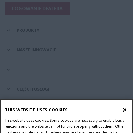
LOGOWANIE DEALERA
PRODUKTY
NASZE INNOWACJE
CZĘŚCI I USŁUGI
ŚWIAT CASE IH
THIS WEBSITE USES COOKIES
This website uses cookies. Some cookies are necessary to enable basic
functions and the website cannot function properly without them. Other
cookies are optional and cookies may be placed on your device to