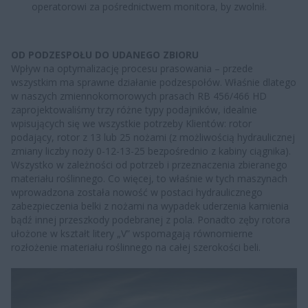
operatorowi za pośrednictwem monitora, by zwolnił.
OD PODZESPOŁU DO UDANEGO ZBIORU
Wpływ na optymalizację procesu prasowania – przede
wszystkim ma sprawne działanie podzespołów. Właśnie dlatego
w naszych zmiennokomorowych prasach RB 456/466 HD
zaprojektowaliśmy trzy różne typy podajników, idealnie
wpisujących się we wszystkie potrzeby Klientów: rotor
podający, rotor z 13 lub 25 nożami (z możliwością hydraulicznej
zmiany liczby noży 0-12-13-25 bezpośrednio z kabiny ciągnika).
Wszystko w zależności od potrzeb i przeznaczenia zbieranego
materiału roślinnego. Co więcej, to właśnie w tych maszynach
wprowadzona została nowość w postaci hydraulicznego
zabezpieczenia belki z nożami na wypadek uderzenia kamienia
bądź innej przeszkody podebranej z pola. Ponadto zęby rotora
ułożone w kształt litery „V” wspomagają równomierne
rozłożenie materiału roślinnego na całej szerokości beli.