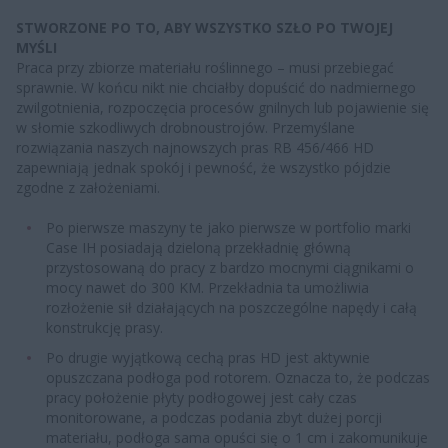
STWORZONE PO TO, ABY WSZYSTKO SZŁO PO TWOJEJ
MYŚLI
Praca przy zbiorze materiału roślinnego – musi przebiegać
sprawnie. W końcu nikt nie chciałby dopuścić do nadmiernego
zwilgotnienia, rozpoczęcia procesów gnilnych lub pojawienie się
w słomie szkodliwych drobnoustrojów. Przemyślane
rozwiązania naszych najnowszych pras RB 456/466 HD
zapewniają jednak spokój i pewność, że wszystko pójdzie
zgodne z założeniami.
Po pierwsze maszyny te jako pierwsze w portfolio marki
Case IH posiadają dzieloną przekładnię główną
przystosowaną do pracy z bardzo mocnymi ciągnikami o
mocy nawet do 300 KM. Przekładnia ta umożliwia
rozłożenie sił działających na poszczególne napędy i całą
konstrukcję prasy.
Po drugie wyjątkową cechą pras HD jest aktywnie
opuszczana podłoga pod rotorem. Oznacza to, że podczas
pracy położenie płyty podłogowej jest cały czas
monitorowane, a podczas podania zbyt dużej porcji
materiału, podłoga sama opuści się o 1 cm i zakomunikuje