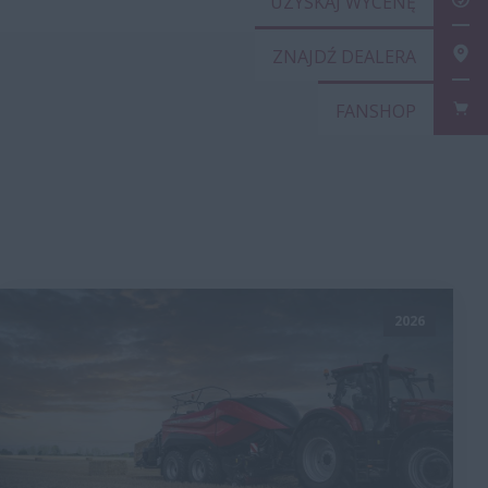
UZYSKAJ 
ZNAJDŹ D
FANSHOP
2026