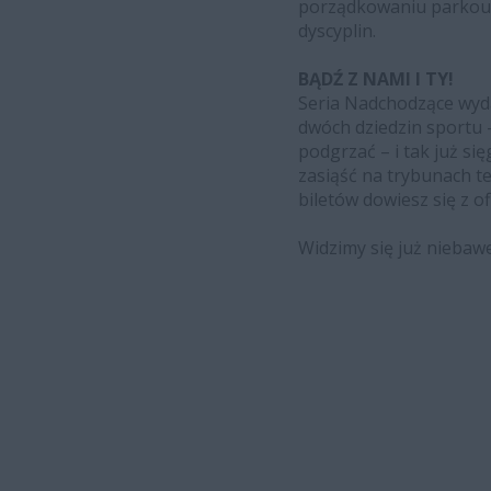
porządkowaniu parkour
dyscyplin.
BĄDŹ Z NAMI I TY!
Seria Nadchodzące wyda
dwóch dziedzin sportu 
podgrzać – i tak już si
zasiąść na trybunach 
biletów dowiesz się z 
Widzimy się już niebaw