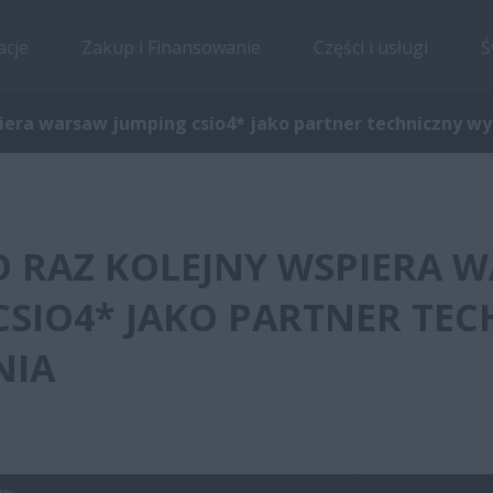
acje
Zakup i Finansowanie
Części i usługi
Ś
piera warsaw jumping csio4* jako partner techniczny w
PO RAZ KOLEJNY WSPIERA 
CSIO4* JAKO PARTNER TE
NIA