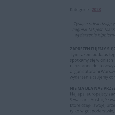
Kategorie
2023
Tysiące odwiedzający
ciągniki! Tak jest. Ma
wydarzenia hippiczne
ZAPREZENTUJEMY SI
Tym razem podczas tego
spotkamy się w dniach 
nieustanne dostosowyw
organizatorami Warsaw 
wydarzenia czujemy co
NIE MA DLA NAS PRZE
Najlepsi europejscy zawo
Szwajcarii, Austrii, Sł
które dzięki swojej pr
tylko w gospodarstwie,