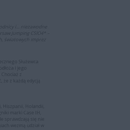
wodnicy i… niezawodne
Warsaw Jumping CSIO4* –
ch, światowych imprez
łecznego Służewca
dłoża i jego
 Chociaż z
, że z każdą edycją
, Hiszpanii, Holandii,
gniki marki Case IH,
e sprawdzają się nie
niach wezmą udział w