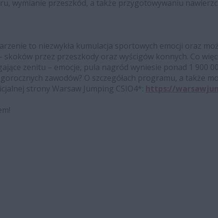
u, wymianie przeszkód, a także przygotowywaniu nawierzch
rzenie to niezwykła kumulacja sportowych emocji oraz moż
– skoków przez przeszkody oraz wyścigów konnych. Co więcej
ęgające zenitu – emocje, pula nagród wyniesie ponad 1 900 00
tegorocznych zawodów? O szczegółach programu, a także mo
oficjalnej strony Warsaw Jumping CSIO4*:
https://warsawju
em!