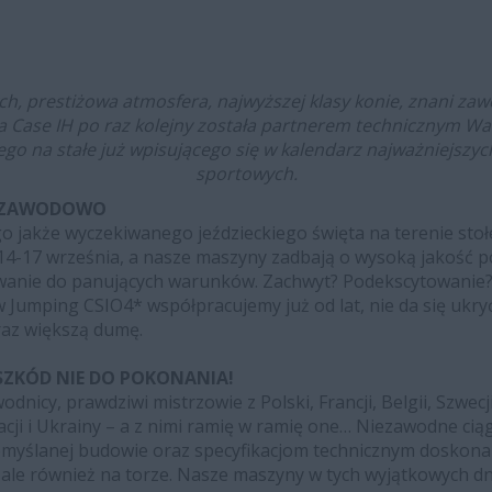
ch, prestiżowa atmosfera, najwyższej klasy konie, znani za
rka Case IH po raz kolejny została partnerem technicznym 
go na stałe już wpisującego się w kalendarz najważniejszy
sportowych.
Ę ZAWODOWO
 jakże wyczekiwanego jeździeckiego święta na terenie sto
14-17 września, a nasze maszyny zadbają o wysoką jakość po
anie do panujących warunków. Zachwyt? Podekscytowanie?
Jumping CSIO4* współpracujemy już od lat, nie da się ukryć
raz większą dumę.
SZKÓD NIE DO POKONANIA!
dnicy, prawdziwi mistrzowie z Polski, Francji, Belgii, Szwecji
owacji i Ukrainy – a z nimi ramię w ramię one… Niezawodne cią
zemyślanej budowie oraz specyfikacjom technicznym doskonal
 ale również na torze. Nasze maszyny w tych wyjątkowych d