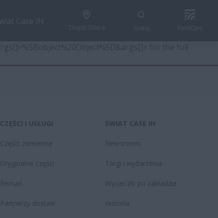
wiat Case IH
Znajdź Dilera
Szukaj
FieldOps
6&args[]=%5Bobject%20Object%5D&args[]= for the full
CZĘŚCI I USŁUGI
ŚWIAT CASE IH
Części zamienne
Newsroom
Oryginalne części
Targi i wydarzenia
Reman
Wycieczki po zakładzie
Partnerzy dostaw
Historia