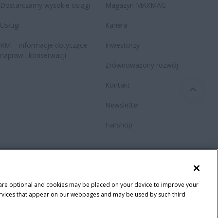
Dostarczamy wysokie osiągi
Magazyn MAXMAG
Usługi
Kariera
RMI - informacje dotyczące
Inwestorzy
napraw i konserwacji
Zrównoważony rozwój
Kontakt
Newsletter
Fanshop
ności
 are optional and cookies may be placed on your device to improve your
y services that appear on our webpages and may be used by such third