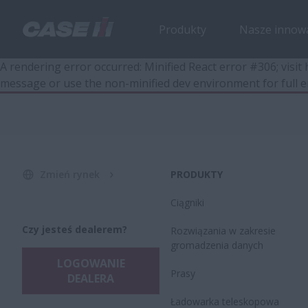
Produkty
Nasze innow
A rendering error occurred:
Minified React error #306; visi
message or use the non-minified dev environment for full e
Zmień rynek
PRODUKTY
Ciągniki
Czy jesteś dealerem?
Rozwiązania w zakresie
gromadzenia danych
LOGOWANIE
Prasy
DEALERA
Ładowarka teleskopowa