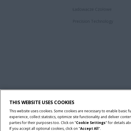
Ładowacze Czołowe
Precision Technology
THIS WEBSITE USES COOKIES
Regulamin
Informacje na temat ochrony prywatności
Adres wy
This website uses cookies. Some cookies are necessary to enable basic f
experience, collect statistics, optimize site functionality and deliver co
© 2026 CNH Industrial America LLC. All Rights Reserved. Case IH is a tra
parties for their purposes too. Click on "
Cookie Settings
" for details a
If you accept all optional cookies, click on "
Accept All
".