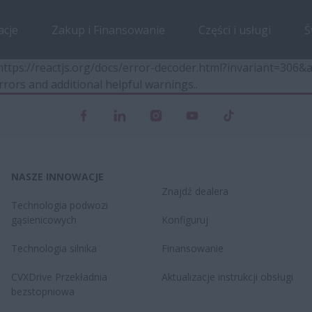
acje
Zakup i Finansowanie
Części i usługi
Ś
t https://reactjs.org/docs/error-decoder.html?invariant=30
rrors and additional helpful warnings.
.
NASZE INNOWACJE
Znajdź dealera
Technologia podwozi
gąsienicowych
Konfiguruj
Technologia silnika
Finansowanie
CVXDrive​ Przekładnia
Aktualizacje instrukcji obsługi
bezstopniowa