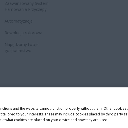
Zaawansowany System
Hamowania Przyczepy
Automatyzacja
Rewolucja rotorowa
Napędzamy twoje
gospodarstwo
dawniczy
Cookie Settings
Telematyka – informacja o ochronie prywat
unctions and the website cannot function properly without them. Other cookies
ntent tailored to your interests. These may include cookies placed by third part
demark of CNH Industrial America LLC.
bout what cookies are placed on your device and how they are used.