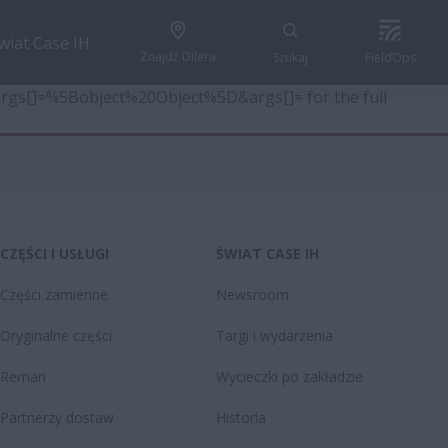
wiat Case IH
Znajdź Dilera
Szukaj
FieldOps
6&args[]=%5Bobject%20Object%5D&args[]= for the full
CZĘŚCI I USŁUGI
ŚWIAT CASE IH
Części zamienne
Newsroom
Oryginalne części
Targi i wydarzenia
Reman
Wycieczki po zakładzie
Partnerzy dostaw
Historia