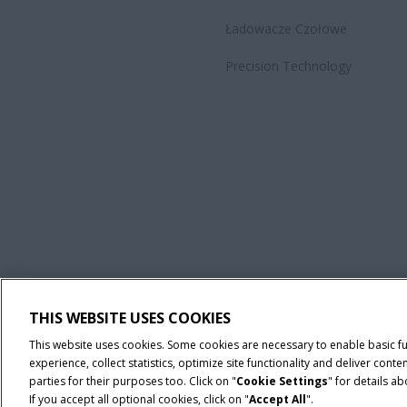
Ładowacze Czołowe
Precision Technology
THIS WEBSITE USES COOKIES
Regulamin
Informacje na temat ochrony prywatności
Adres wy
This website uses cookies. Some cookies are necessary to enable basic f
experience, collect statistics, optimize site functionality and deliver co
© 2026 CNH Industrial America LLC. All Rights Reserved. Case IH is a tra
parties for their purposes too. Click on "
Cookie Settings
" for details a
If you accept all optional cookies, click on "
Accept All
".