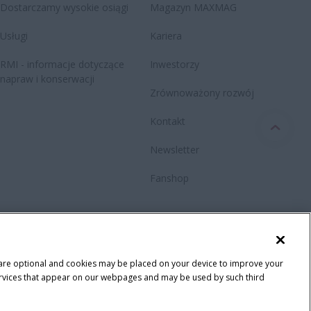
Dostarczamy wysokie osiągi
Magazyn MAXMAG
Usługi
Kariera
RMI - informacje dotyczące
Inwestorzy
napraw i konserwacji
Zrównoważony rozwój
Kontakt
Newsletter
Fanshop
ności
 are optional and cookies may be placed on your device to improve your
y services that appear on our webpages and may be used by such third