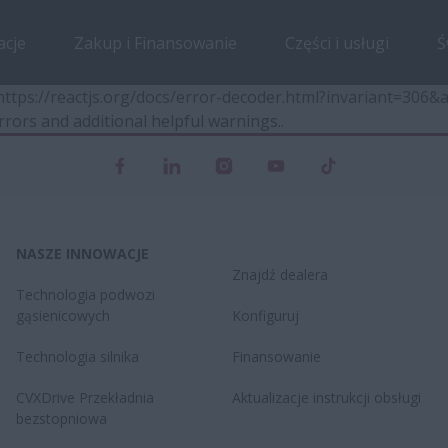
acje
Zakup i Finansowanie
Części i usługi
Ś
t https://reactjs.org/docs/error-decoder.html?invariant=30
rrors and additional helpful warnings.
.
NASZE INNOWACJE
Znajdź dealera
Technologia podwozi
gąsienicowych
Konfiguruj
Technologia silnika
Finansowanie
CVXDrive​ Przekładnia
Aktualizacje instrukcji obsługi
bezstopniowa