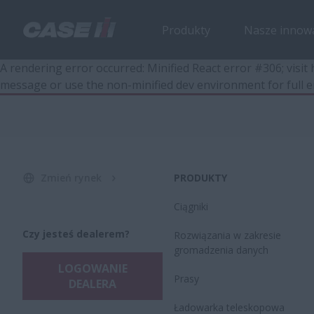
Produkty
Nasze innow
A rendering error occurred:
Minified React error #306; visi
message or use the non-minified dev environment for full e
Zmień rynek
PRODUKTY
Ciągniki
Czy jesteś dealerem?
Rozwiązania w zakresie
gromadzenia danych
LOGOWANIE
Prasy
DEALERA
Ładowarka teleskopowa