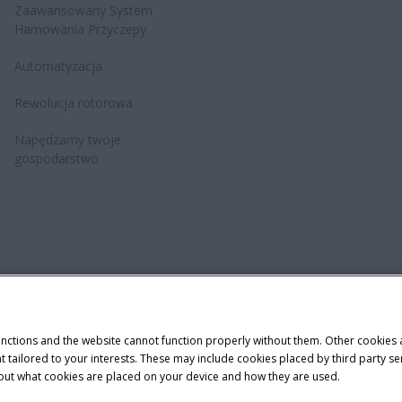
Zaawansowany System
Hamowania Przyczepy
Automatyzacja
Rewolucja rotorowa
Napędzamy twoje
gospodarstwo
dawniczy
Cookie Settings
Telematyka – informacja o ochronie prywat
unctions and the website cannot function properly without them. Other cookies
ntent tailored to your interests. These may include cookies placed by third part
demark of CNH Industrial America LLC.
bout what cookies are placed on your device and how they are used.