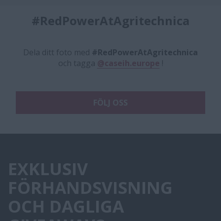
#RedPowerAtAgritechnica
Dela ditt foto med
#RedPowerAtAgritechnica
och tagga
@caseih.europe
!
FÖLJ OSS
EXKLUSIV
FÖRHANDSVISNING
OCH DAGLIGA