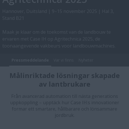
Hannover, Duitsland | 9–15 november 2025 | Hal 3,
Stand B21
Maak je klaar om de toekomst van de landbouw te
ervaren met Case IH op Agritechnica 2025, de
toonaangevende vakbeurs voor landbouwmachines.
Pressmeddelande
Var vi finns
Nyheter
Målinriktade lösningar skapade
av lantbrukare
Från avancerad automation till nästa generations
uppkoppling – upptäck hur Case IH:s innovationer
formar ett smartare, hållbarare och lönsammare
jordbruk.