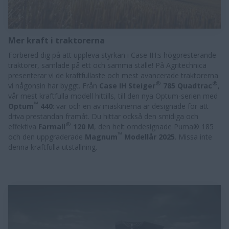
Mer kraft i traktorerna
Förbered dig på att uppleva styrkan i Case IH:s högpresterande
traktorer, samlade på ett och samma ställe! På Agritechnica
presenterar vi de kraftfullaste och mest avancerade traktorerna
®
®
vi någonsin har byggt. Från
Case IH Steiger
785 Quadtrac
,
vår mest kraftfulla modell hittills, till den nya Optum-serien med
™
Optum
440
: var och en av maskinerna är designade för att
driva prestandan framåt. Du hittar också den smidiga och
®
effektiva
Farmall
120 M
, den helt omdesignade Puma® 185
™
och den uppgraderade
Magnum
Modellår 2025
. Missa inte
denna kraftfulla utställning.