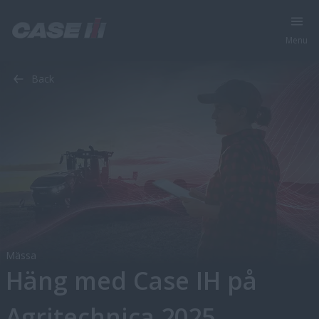
Menu
Pressmeddelande
Var vi finns
Nyheter
Back
Mässa
Häng med Case IH på
Agritechnica 2025