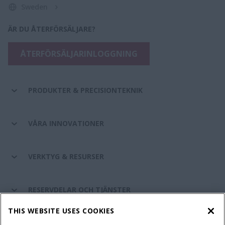
Sweden
ÄR DU ÅTERFÖRSÄLJARE?
ÅTERFÖRSÄLJARINLOGGNING
PRODUKTER & PRECISIONTEKNIK
VÅRA INNOVATIONER
VERKTYG & RESURSER
RESERVDELAR OCH TJÄNSTER
THIS WEBSITE USES COOKIES
OM CASE IH