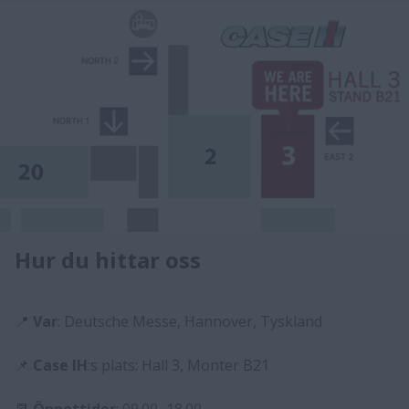
Hur du hittar oss
📍
Var
: Deutsche Messe, Hannover, Tyskland
📌
Case IH
:s plats: Hall 3, Monter B21
📆
Öppettider
: 09.00–18.00