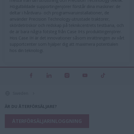
mesta från din utrustning och Precision Technology teknik.
Högutbildade supportingenjörer förstår dina maskiner: de
deltar i hårdvaru- och programvaruinstallationer, de
använder Precision Technology-utrustade traktorer,
skördetröskor och redskap på teknikcentrets testbana, och
de är bara några fotsteg från Case IH:s produktingenjörer.
Hos Case IH är det innovationer såsom inrättningen av vårt
supportcenter som hjälper dig att maximera potentialen
hos din teknologi.
Sweden
ÄR DU ÅTERFÖRSÄLJARE?
ÅTERFÖRSÄLJARINLOGGNING