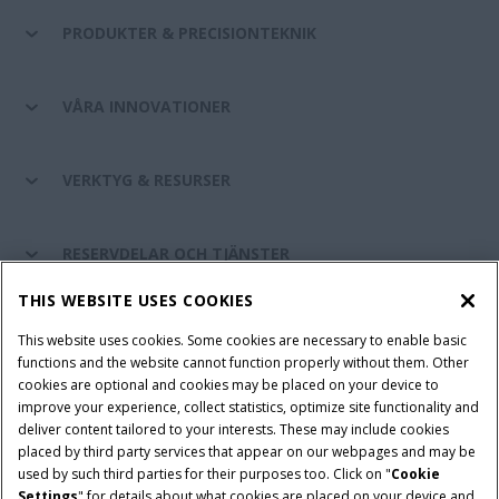
PRODUKTER & PRECISIONTEKNIK
VÅRA INNOVATIONER
VERKTYG & RESURSER
RESERVDELAR OCH TJÄNSTER
THIS WEBSITE USES COOKIES
OM CASE IH
This website uses cookies. Some cookies are necessary to enable basic
functions and the website cannot function properly without them. Other
cookies are optional and cookies may be placed on your device to
improve your experience, collect statistics, optimize site functionality and
Villkor och juridiska meddelanden
Privacy Notice
Imprint
deliver content tailored to your interests. These may include cookies
placed by third party services that appear on our webpages and may be
Cookie Settings
Telematics Privacy notice
used by such third parties for their purposes too. Click on "
Cookie
Settings
" for details about what cookies are placed on your device and
© 2026 CNH Industrial America LLC. All Rights Reserved. Case IH is a