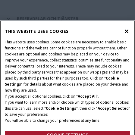
RESERVDELAR OCH TJÄNSTER
THIS WEBSITE USES COOKIES
OM CASE IH
This website uses cookies. Some cookies are necessary to enable basic
functions and the website cannot function properly without them. Other
cookies are optional and cookies may be placed on your device to
improve your experience, collect statistics, optimize site functionality and
Villkor och juridiska meddelanden
Privacy Notice
Imprint
deliver content tailored to your interests. These may include cookies
placed by third party services that appear on our webpages and may be
Cookie Settings
Telematics Privacy notice
used by such third parties for their purposes too. Click on "
Cookie
Settings
" for details about what cookies are placed on your device and
© 2026 CNH Industrial America LLC. All Rights Reserved. Case IH is a
how they are used.
trademark of CNH Industrial America LLC.
If you accept all optional cookies, click on "
Accept All
".
If you want to learn more and/or choose which types of optional cookies
this site can use, select "
Cookie Settings
", then click "
Accept Selected
"
to save your preferences.
You will be able to change your preferences at any time.