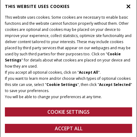
THIS WEBSITE USES COOKIES
OM CASE IH
This website uses cookies. Some cookies are necessary to enable basic
functions and the website cannot function properly without them. Other
cookies are optional and cookies may be placed on your device to
improve your experience, collect statistics, optimize site functionality and
Villkor och juridiska meddelanden
Privacy Notice
Imprint
deliver content tailored to your interests. These may include cookies
placed by third party services that appear on our webpages and may be
Cookie Settings
Telematics Privacy notice
used by such third parties for their purposes too. Click on "
Cookie
Settings
" for details about what cookies are placed on your device and
© 2026 CNH Industrial America LLC. All Rights Reserved. Case IH is a
how they are used.
trademark of CNH Industrial America LLC.
If you accept all optional cookies, click on "
Accept All
".
If you want to learn more and/or choose which types of optional cookies
this site can use, select "
Cookie Settings
", then click "
Accept Selected
"
to save your preferences.
You will be able to change your preferences at any time.
COOKIE SETTINGS
ACCEPT ALL
Konfigurera
Fråga om offert
Hitta en återförsäljare
FANSHOP