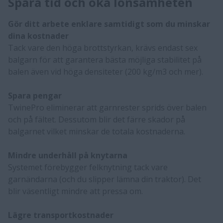
Spara tid och öka lönsamheten
Gör ditt arbete enklare samtidigt som du minskar
dina kostnader
Tack vare den höga brottstyrkan, krävs endast sex
balgarn för att garantera bästa möjliga stabilitet på
balen även vid höga densiteter (200 kg/m3 och mer).
Spara pengar
​TwinePro eliminerar att garnrester sprids över balen
och på fältet. Dessutom blir det färre skador på
balgarnet vilket minskar de totala kostnaderna.
Mindre underhåll på knytarna
​Systemet förebygger felknytning tack vare
garnändarna (och du slipper lämna din traktor). Det
blir väsentligt mindre att pressa om.
Lägre transportkostnader