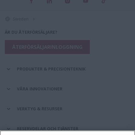
Sweden
ÄR DU ÅTERFÖRSÄLJARE?
ÅTERFÖRSÄLJARINLOGGNING
PRODUKTER & PRECISIONTEKNIK
VÅRA INNOVATIONER
VERKTYG & RESURSER
RESERVDELAR OCH TJÄNSTER