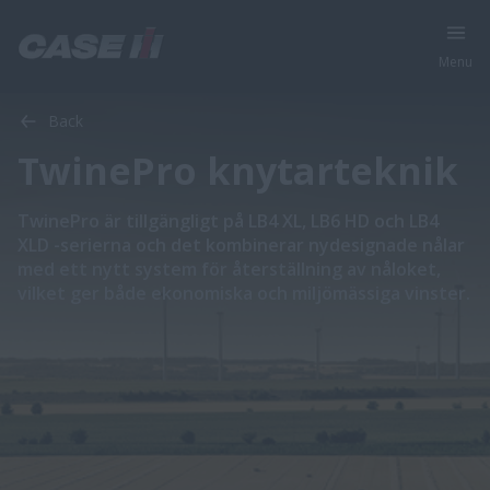
Menu
Back
TwinePro knytarteknik
​​​​​​​​​​​​​​TwinePro är tillgängligt på LB4 XL, LB6 HD och LB4
XLD -serierna och det kombinerar nydesignade nålar
med ett nytt system för återställning av nåloket,
vilket ger både ekonomiska och miljömässiga vinster.​