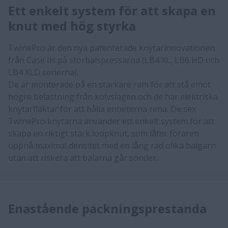
Ett enkelt system för att skapa en
knut med hög styrka
TwinePro är den nya patenterade knytarinnovationen
från Case IH på storbalspressarna (LB4 XL, LB6 HD och
LB4 XLD serierna).
De är monterade på en starkare ram för att stå emot
högre belastning från kolvslagen och de har elektriska
knytarfläktar för att hålla enheterna rena. De sex
TwinePro knytarna använder ett enkelt system för att
skapa en riktigt stark loopknut, som låter föraren
uppnå maximal densitet med en lång rad olika balgarn
utan att riskera att balarna går sönder.
Enastående packningsprestanda