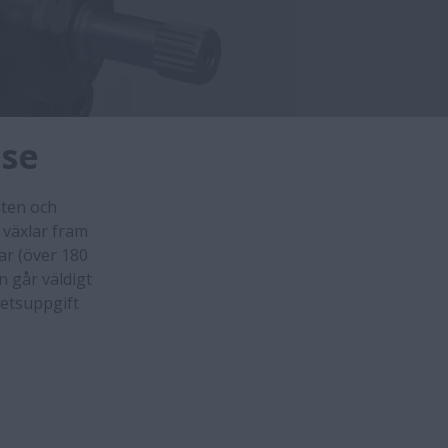
lse
eten och
 växlar fram
lar (över 180
n går väldigt
betsuppgift