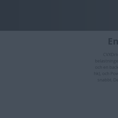
En
CVXDriv
belastninge
och en backv
hk), och Pow
snabbt. De