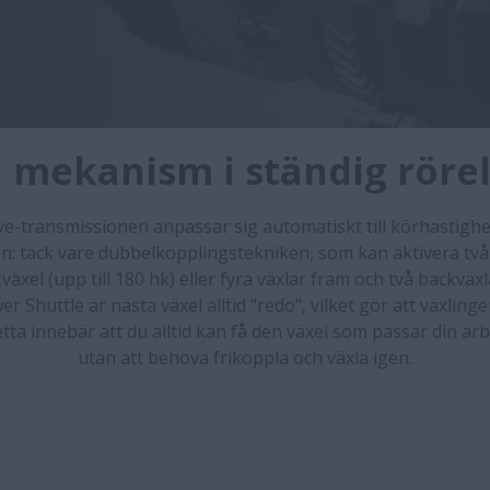
 mekanism i ständig röre
e-transmissionen anpassar sig automatiskt till körhastigh
n: tack vare dubbelkopplingstekniken, som kan aktivera två
äxel (upp till 180 hk) eller fyra växlar fram och två backväx
er Shuttle är nästa växel alltid "redo", vilket gör att växlinge
tta innebär att du alltid kan få den växel som passar din ar
utan att behöva frikoppla och växla igen.