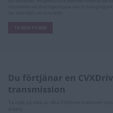
och flexibilitet. Visualisera dina maskiner effektivt på et
information vid dina fingertoppar kan du framgångsrik
när som helst, var som helst!
TA REDA PÅ MER
Du förtjänar en CVXDriv
transmission​​
Ta reda på vilka av våra CVXDrive-traktorer som 
arbete.