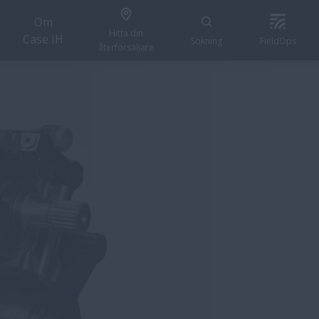
Om
Hitta din
Case IH
Sökning
FieldOps
återförsäljare