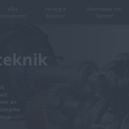
Våra
Verktyg &
Reservdelar och
innovationer
Resurser
Tjänster
teknik
lt
att
 mer än
iktmärke
timal