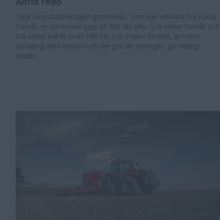
Alltid redo
​Tack vare dubbelkopplingstekniken, som kan aktivera två växlar
framåt, en backväxel (upp till 180 hk) eller fyra växlar framåt och
två växlar bakåt (över 180 hk) och Power Shuttle, är nästa
utväxling alltid «redo» och det gör att växlingen går väldigt
snabbt.​