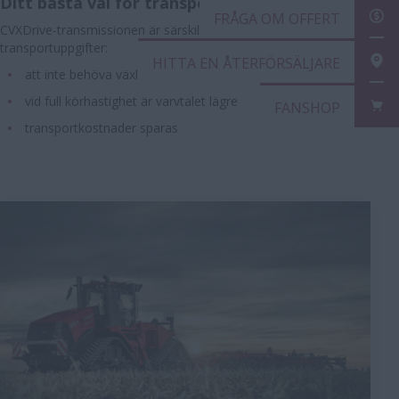
Ditt bästa val för transportuppgifter
FRÅ
CVXDrive-transmissionen är särskilt lämplig för
transportuppgifter:
HIT
att inte behöva växla har en enorm inverkan på komforten
vid full körhastighet är varvtalet lägre
FAN
transportkostnader sparas