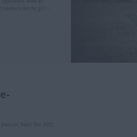
t ögonblick. Med all
t hantera det du gör –
e-
passar bäst för ditt