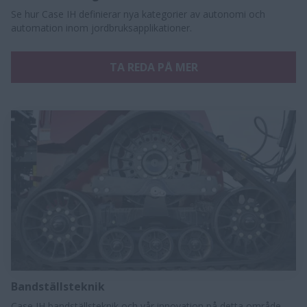
Se hur Case IH definierar nya kategorier av autonomi och
automation inom jordbruksapplikationer.
TA REDA PÅ MER
Bandställsteknik
Case IH bandställsteknik och vår innovation på detta område