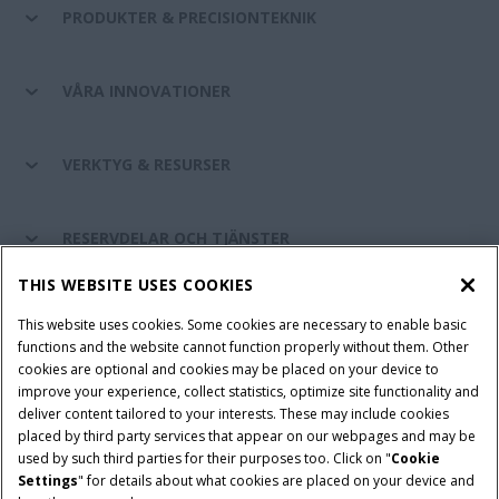
PRODUKTER & PRECISIONTEKNIK
VÅRA INNOVATIONER
VERKTYG & RESURSER
RESERVDELAR OCH TJÄNSTER
THIS WEBSITE USES COOKIES
OM CASE IH
This website uses cookies. Some cookies are necessary to enable basic
functions and the website cannot function properly without them. Other
cookies are optional and cookies may be placed on your device to
improve your experience, collect statistics, optimize site functionality and
Villkor och juridiska meddelanden
Privacy Notice
Imprint
deliver content tailored to your interests. These may include cookies
placed by third party services that appear on our webpages and may be
Cookie Settings
Telematics Privacy notice
used by such third parties for their purposes too. Click on "
Cookie
Settings
" for details about what cookies are placed on your device and
© 2026 CNH Industrial America LLC. All Rights Reserved. Case IH is a